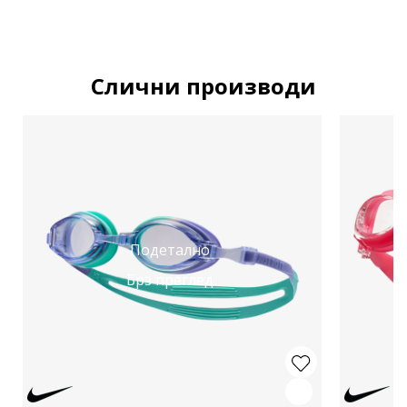
Слични производи
Подетално
Брз преглед