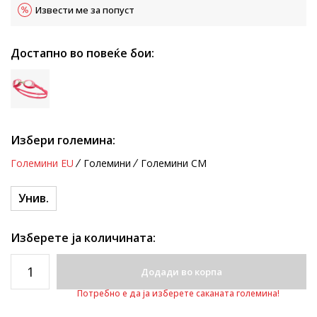
Извести ме за попуст
Достапно во повеќе бои:
Избери големина:
Големини EU
Големини
Големини CM
Унив.
Изберете ја количината:
Додади во корпа
Потребно е да ја изберете саканата големина!