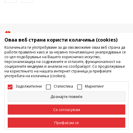
Македонија
Промена
Оваа веб страна користи колачиња (cookies)
Колачињата ги употребуваме за да овозможиме оваа веб страна да
работи правилно како и за нејзино понатамошно унапредување се
со цел подобрување на Вашето корисничко искуство,
персонализација на содржините и огласите, функционалност на
социјалните медиуми и анализа на сообраќајот. Со продолжување
на користењето на нашата интернет страница ја прифаќате
употребата на колачиња (cookies).
Не е дозволено превземање или користење на содржината од
интернет страните на Sport Vision, делумно или целосно a се
Задолжителни
Статистика
Маркетинг
однесува на логоа, трговски марки, комерцијални содржини, ниту
истите да се отстапуваат на трети лица, јавно да се објавуваат или да
Дознајте повеќе
се користат за било какви цели, без писмена согласност од БДС.МК
ДООЕЛ.
Настојуваме да бидеме што попрецизни во описот на производот,
Се согласувам
фотографијата и самата цена, но не можеме да гарантираме дака
сите информации се комплетни и без грешка. Сите прикажани
Прифаќам се
производи на сајтот се дел од нашата понуда, но не се подразбира
дека мораат да се достапни во секој момент. Достапноста на