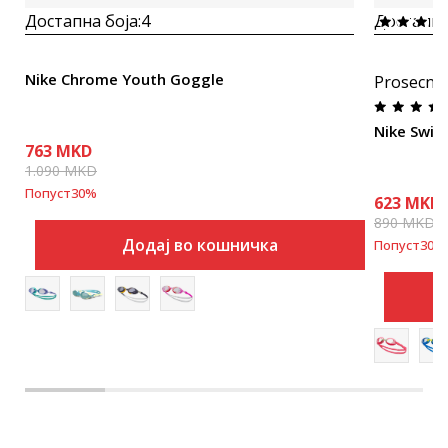
Достапна боја:
4
Достапна
Nike Chrome Youth Goggle
Prosecna
Nike Swim
763
MKD
1.090
MKD
Попуст
30
%
623
MKD
890
MKD
Додај во кошничка
Попуст
30
%