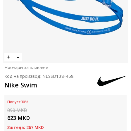
Наочари за пливање
Код на производ:
NESSD138-458
Nike Swim
Попуст
30
%
890
MKD
623
MKD
Зштеда:
267
MKD