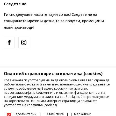
Следете не
Ги споделуваме нашите тајни со вас! Следете не на
социјалните мрежи и дознајте за попусти, промоции и
нови производи!
Оваа веб страна користи колачиња (cookies)
Македонија
Промена
Колачињата ги употребуваме за да овозможиме оваа веб страна да
работи правилно како и за нејзино понатамошно унапредување се
со цел подобрување на Вашето корисничко искуство,
персонализација на содржините и огласите, функционалност на
социјалните медиуми и анализа на сообраќајот. Со продолжување
на користењето на нашата интернет страница ја прифаќате
употребата на колачиња (cookies).
Не е дозволено превземање или користење на содржината од
Задолжителни
Статистика
Маркетинг