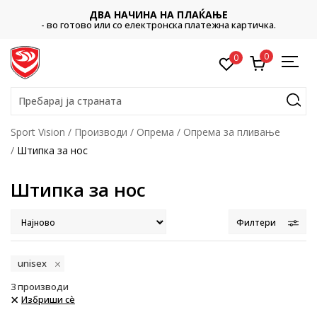
ДВА НАЧИНА НА ПЛАЌАЊЕ
- во готово или со електронска платежна картичка.
0
0
Пребарај ја страната
Sport Vision
Производи
Опрема
Опрема за пливање
Штипка за нос
Штипка за нос
Филтери
unisex
3
производи
Избриши сè