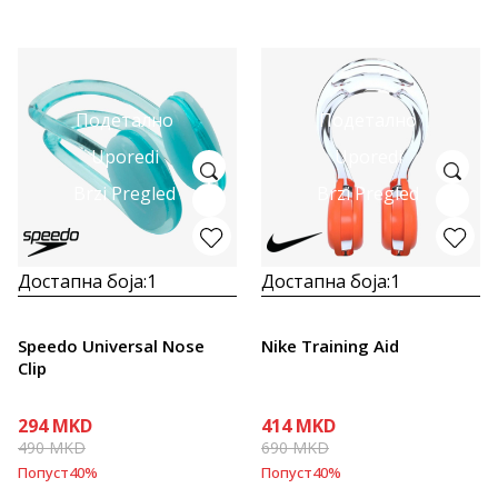
Подетално
Подетално
Uporedi
Uporedi
Brzi Pregled
Brzi Pregled
Достапна боја:
1
Достапна боја:
1
Speedo Universal Nose
Nike Training Aid
Clip
294
MKD
414
MKD
490
MKD
690
MKD
Попуст
40
%
Попуст
40
%