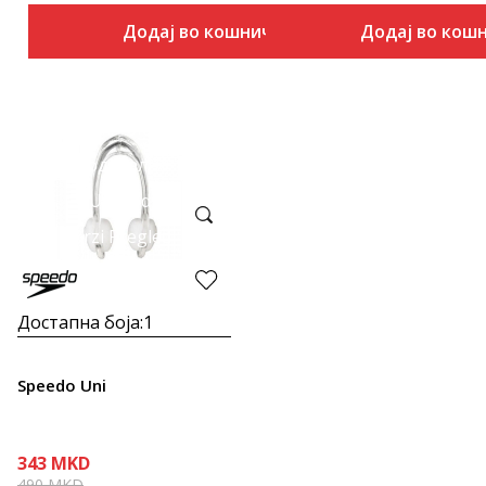
Додај во кошничка
Додај во кош
Подетално
Uporedi
Brzi Pregled
Достапна боја:
1
Speedo Uni
343
MKD
490
MKD