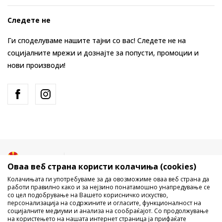
Следете не
Ги споделуваме нашите тајни со вас! Следете не на
социјалните мрежи и дознајте за попусти, промоции и
нови производи!
Македонија
Промена
Оваа веб страна користи колачиња (cookies)
Колачињата ги употребуваме за да овозможиме оваа веб страна да
работи правилно како и за нејзино понатамошно унапредување се
со цел подобрување на Вашето корисничко искуство,
персонализација на содржините и огласите, функционалност на
социјалните медиуми и анализа на сообраќајот. Со продолжување
на користењето на нашата интернет страница ја прифаќате