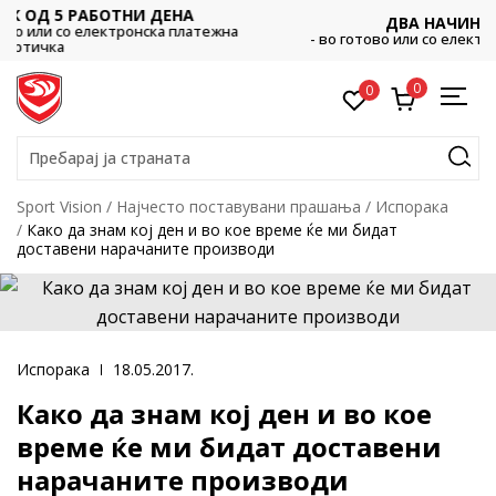
А
ДВА НАЧИНА НА ПЛАЌАЊЕ
латежна
- во готово или со електронска платежна картичка.
0
0
Пребарај ја страната
Sport Vision
Најчестo поставувани прашања
Испорака
Како да знам кој ден и во кое време ќе ми бидат
доставени нарачаните производи
Испорака
18.05.2017.
Како да знам кој ден и во кое
време ќе ми бидат доставени
нарачаните производи