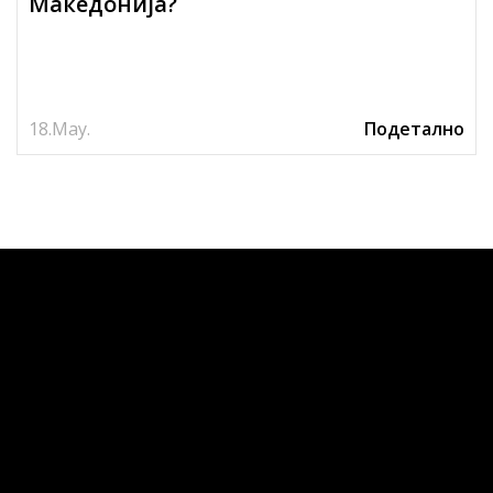
Македонија?
18.
May.
Подетално