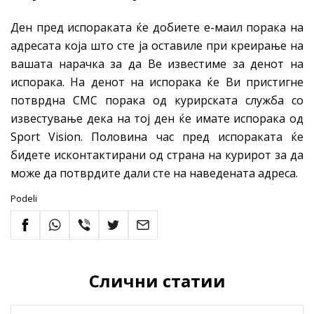
Ден пред испораката ќе добиете е-маил порака на
адресата која што сте ја оставиле при креирање на
вашата нарачка за да Ве известиме за денот на
испорака. На денот на испорака ќе Ви пристигне
потврдна СМС порака од курирската служба со
известување дека на тој ден ќе имате испорака од
Sport Vision. Половина час пред испораката ќе
бидете исконтактирани од страна на курирот за да
може да потврдите дали сте на наведената адреса.
Podeli
Слични статии