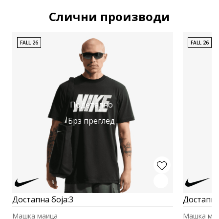
Слични производи
FALL 26
FALL 26
Подетално
Брз преглед
Достапна боја:
3
Достапна
Машка маица
Машка ма