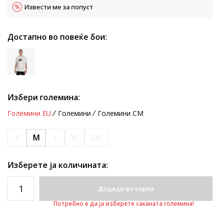
Извести ме за попуст
Достапно во повеќе бои:
Избери големина:
Големини EU
Големини
Големини CM
S
M
L
XL
2XL
Изберете ја количината:
Додади во корпа
Потребно е да ја изберете саканата големина!