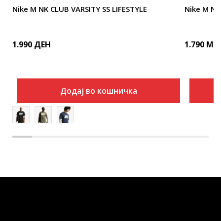
Nike M NK CLUB VARSITY SS LIFESTYLE
Nike M N
1.990
ДЕН
1.790
MK
Додај во кошничка