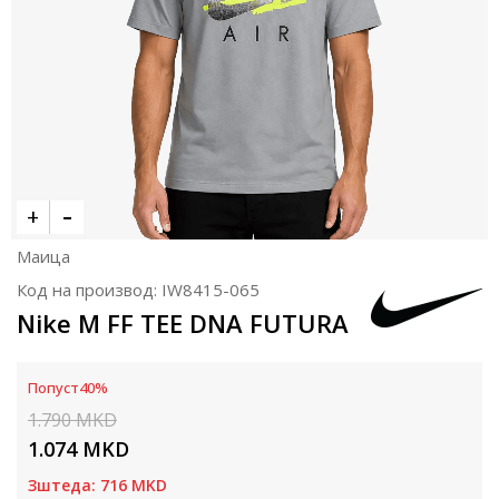
Маица
Код на производ:
IW8415-065
Nike M FF TEE DNA FUTURA
Попуст
40
%
1.790
MKD
1.074
MKD
Зштеда:
716
MKD