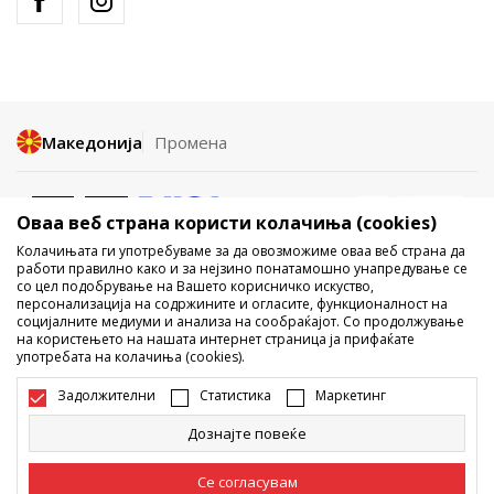
Македонија
Промена
Оваа веб страна користи колачиња (cookies)
Колачињата ги употребуваме за да овозможиме оваа веб страна да
работи правилно како и за нејзино понатамошно унапредување се
со цел подобрување на Вашето корисничко искуство,
Не е дозволено превземање или користење на содржината од
персонализација на содржините и огласите, функционалност на
социјалните медиуми и анализа на сообраќајот. Со продолжување
интернет страните на Sport Vision, делумно или целосно a се
на користењето на нашата интернет страница ја прифаќате
однесува на логоа, трговски марки, комерцијални содржини, ниту
употребата на колачиња (cookies).
истите да се отстапуваат на трети лица, јавно да се објавуваат или да
се користат за било какви цели, без писмена согласност од БДС.МК
Задолжителни
Статистика
Маркетинг
ДООЕЛ.
Настојуваме да бидеме што попрецизни во описот на производот,
Дознајте повеќе
фотографијата и самата цена, но не можеме да гарантираме дака
сите информации се комплетни и без грешка. Сите прикажани
производи на сајтот се дел од нашата понуда, но не се подразбира
Се согласувам
дека мораат да се достапни во секој момент. Достапноста на