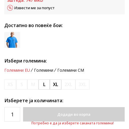
Зштеда:
747
MKD
Извести ме за попуст
Достапно во повеќе бои:
Избери големина:
Големини EU
Големини
Големини CM
XS
S
M
L
XL
2XL
3XL
Изберете ја количината:
Додади во корпа
Потребно е да ја изберете саканата големина!