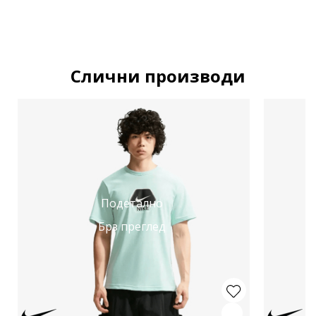
Слични производи
Подетално
Брз преглед