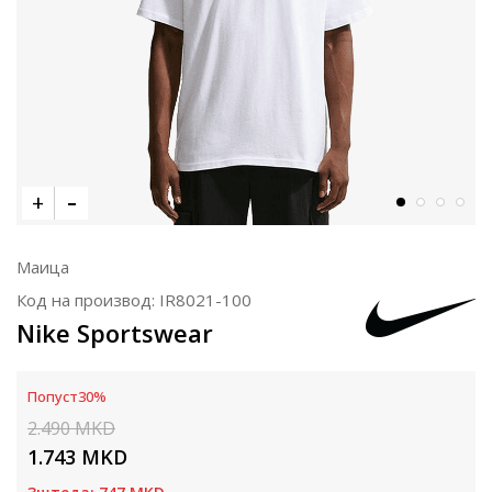
Маица
Код на производ:
IR8021-100
Nike Sportswear
Попуст
30
%
2.490
MKD
1.743
MKD