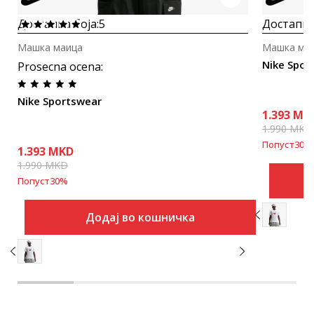
Достапна боја:
5
Достапна
Машка маица
Машка ма
Nike Spor
Prosecna ocena
:
Nike Sportswear
1.393
MK
1.990
MKD
Попуст
30
%
1.393
MKD
1.990
MKD
Попуст
30
%
Додај во кошничка