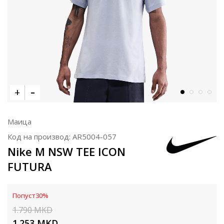
Маица
Код на производ:
AR5004-057
Nike M NSW TEE ICON
FUTURA
Попуст
30
%
1.790
MKD
1.253
MKD