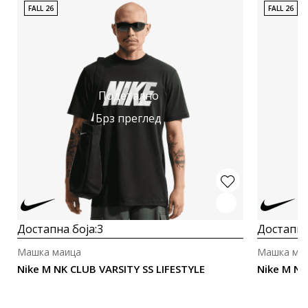
FALL 26
FALL 26
Подетално
Брз преглед
Достапна боја:
3
Достапна
Машка маица
Машка ма
Nike M NK CLUB VARSITY SS LIFESTYLE
Nike M N