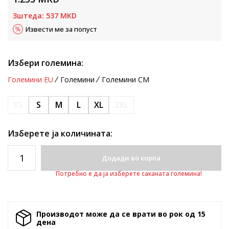
Зштеда:
537
MKD
Извести ме за попуст
Избери големина:
Големини EU
Големини
Големини CM
XS
S
M
L
XL
2XL
Изберете ја количината:
Додади во корпа
Потребно е да ја изберете саканата големина!
Производот може да се врати во рок од 15
денa