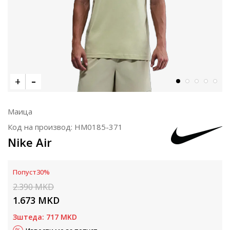
Маица
Код на производ:
HM0185-371
Nike Air
Попуст
30
%
2.390
MKD
1.673
MKD
Зштеда:
717
MKD