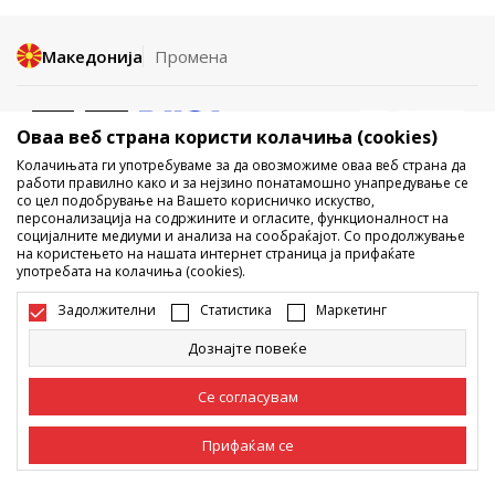
Македонија
Промена
Оваа веб страна користи колачиња (cookies)
Колачињата ги употребуваме за да овозможиме оваа веб страна да
работи правилно како и за нејзино понатамошно унапредување се
со цел подобрување на Вашето корисничко искуство,
Не е дозволено превземање или користење на содржината од
персонализација на содржините и огласите, функционалност на
социјалните медиуми и анализа на сообраќајот. Со продолжување
интернет страните на Sport Vision, делумно или целосно a се
на користењето на нашата интернет страница ја прифаќате
однесува на логоа, трговски марки, комерцијални содржини, ниту
употребата на колачиња (cookies).
истите да се отстапуваат на трети лица, јавно да се објавуваат или да
се користат за било какви цели, без писмена согласност од БДС.МК
Задолжителни
Статистика
Маркетинг
ДООЕЛ.
Настојуваме да бидеме што попрецизни во описот на производот,
Дознајте повеќе
фотографијата и самата цена, но не можеме да гарантираме дака
сите информации се комплетни и без грешка. Сите прикажани
производи на сајтот се дел од нашата понуда, но не се подразбира
Се согласувам
дека мораат да се достапни во секој момент. Достапноста на
производите може да ја проверите и на телефонскиот број 02 3055
222.
Прифаќам се
©2026
www.sportvision.mk
, Изработка
NB SOFT
. Сите права задржани.