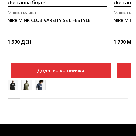
Достапна боја:
3
Достапна
Машка маица
Машка ма
Nike M NK CLUB VARSITY SS LIFESTYLE
Nike M N
1.990
ДЕН
1.790
MK
Додај во кошничка