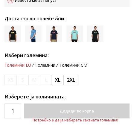
Извести ме за попуст
Достапно во повеќе бои:
Избери големина:
Големини EU
Големини
Големини CM
XS
S
M
L
XL
2XL
Изберете ја количината:
Додади во корпа
Потребно е да ја изберете саканата големина!