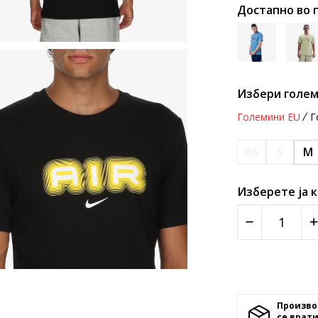
Достапно во 
Избери голем
Големини EU
Г
XS
S
M
Изберете ја 
Произво
се врати