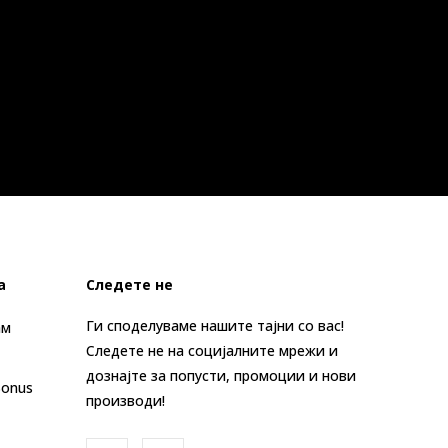
а
Следете не
Ги споделуваме нашите тајни со вас!
ам
Следете не на социјалните мрежи и
дознајте за попусти, промоции и нови
Bonus
производи!