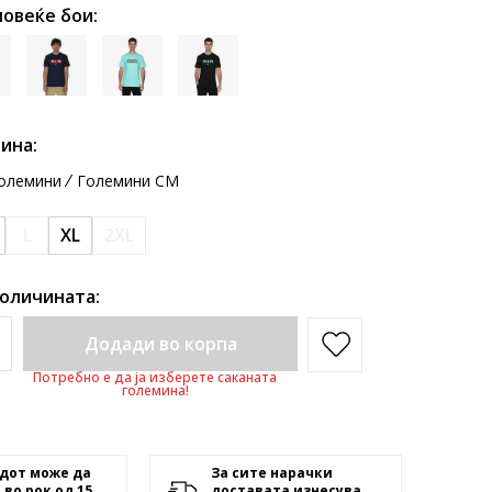
повеќе бои:
ина:
олемини
Големини CM
L
XL
2XL
количината:
Додади во корпа
Потребно е да ја изберете саканата
големина!
дот може да
За сите нарачки
 во рок од 15
доставата изнесува