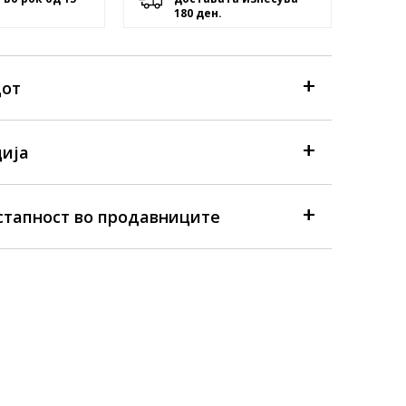
180 ден.
дот
ија
стапност во продавниците