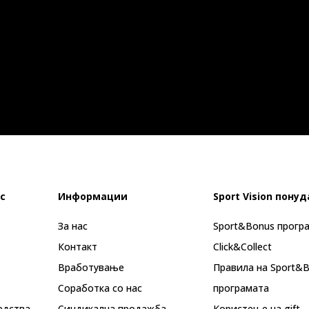
с
Информации
Sport Vision понуд
За нас
Sport&Bonus прогр
Контакт
Click&Collect
Вработување
Правила на Sport&
Соработка со нас
програмата
едства
Синдикална продажба
Користење на gift