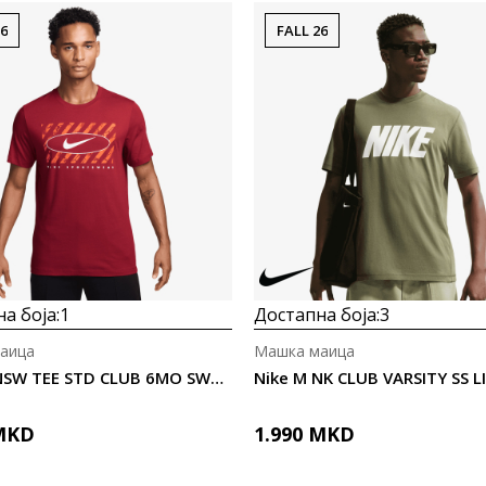
26
FALL 26
а боја:
1
Достапна боја:
3
аица
Машка маица
Nike M NSW TEE STD CLUB 6MO SWOOSH
Nike M NK CLUB VARSITY SS L
MKD
1.990
MKD