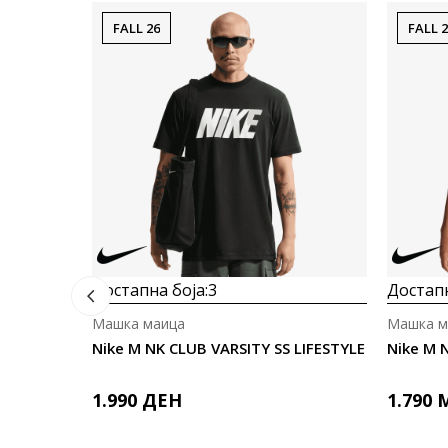
FALL 26
FALL 
Достапна боја:
3
Достапн
Машка маица
Машка м
Nike M NK CLUB VARSITY SS LIFESTYLE
1.990
ДЕН
1.790