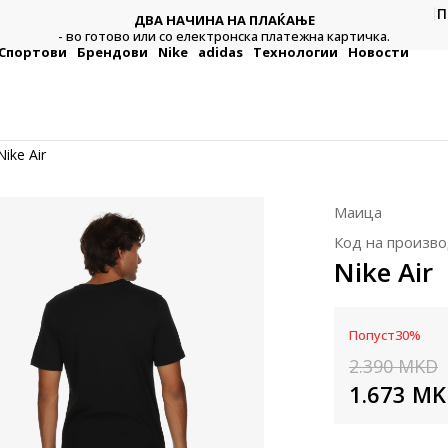
П
ДВА НАЧИНА НА ПЛАЌАЊЕ
тежна
Плат
- во готово или со електронска платежна картичка.
Спортови
Брендови
Nike
adidas
Технологии
Новости
Nike Air
Маица
Код на произво
Nike Air
Попуст
30
%
2.390
MKD
1.673
MK