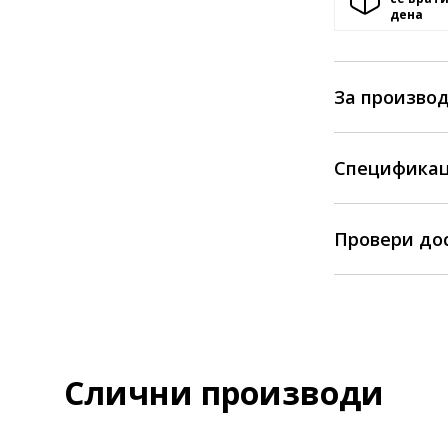
денa
За произво
Спецификац
Провери до
Слични производи