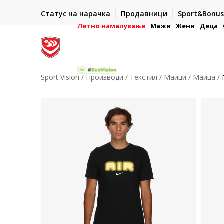
ИСПОРАКА ВО РОК ОД 5 РАБОТНИ ДЕНА
Статус на нарачка
Продавници
Sport&Bonus
-222
- на сите нарачки во готово или со електронска пла
картичка
Летно намалување
Мажи
Жени
Деца
Sport Vision
Производи
Текстил
Маици
Маица