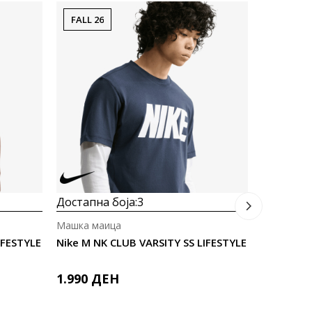
FALL 26
Достапна
Машка ма
Nike M N
1.743
M
Попуст
30
%
Достапна боја:
3
Машка маица
IFESTYLE
Nike M NK CLUB VARSITY SS LIFESTYLE
1.990
ДЕН