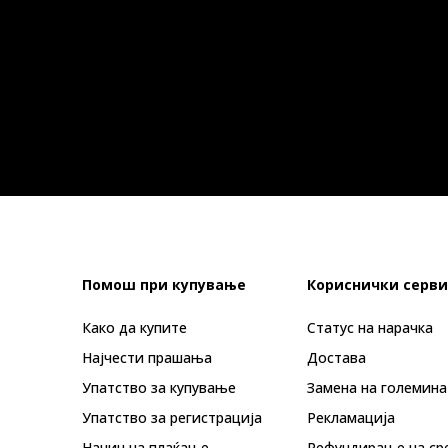
Помош при купување
Кориснички серви
Како да купите
Статус на нарачка
Најчести прашања
Достава
Упатство за купување
Замена на големина
Упатство за регистрација
Рекламациja
Начин на плаќање
Рефундирање на ср