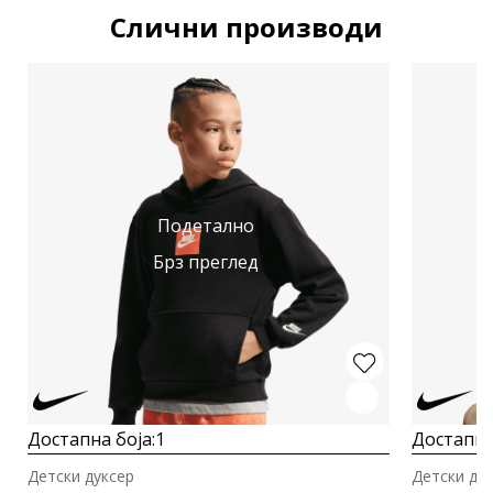
Слични производи
Подетално
Брз преглед
Достапна боја:
1
Достапна
Детски дуксер
Детски ду