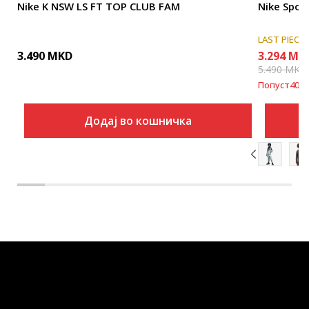
Nike K NSW LS FT TOP CLUB FAM
Nike Spor
LAST PIECE
3.490
MKD
3.294
MK
5.490
MKD
Попуст
40
%
Додај во кошничка