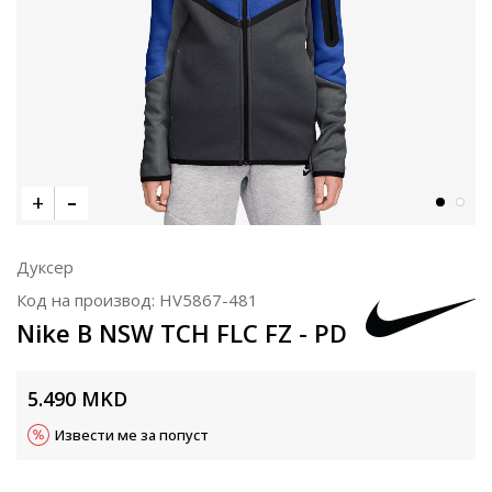
Дуксер
Код на производ:
HV5867-481
Nike B NSW TCH FLC FZ - PD
5.490
MKD
Извести ме за попуст