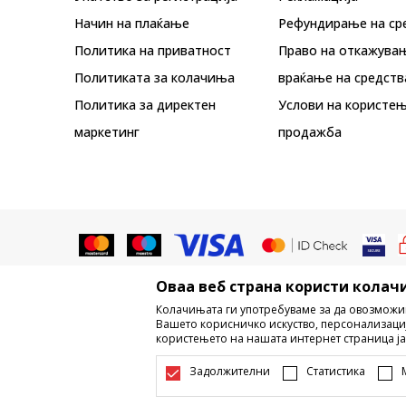
Начин на плаќање
Рефундирање на ср
Политика на приватност
Право на откажува
Политиката за колачиња
враќање на средств
Политика за директен
Услови на користењ
маркетинг
продажба
Оваа веб страна користи колачи
Не е дозволено превземање или ко
Колачињата ги употребуваме за да овозможи
трговски марки, комерцијални содржи
Вашето корисничко искуство, персонализаци
користењето на нашата интернет страница ја
Настојуваме да бидеме што поп
информации се комплетни и без гр
Задолжителни
Статистика
достапни во секој м