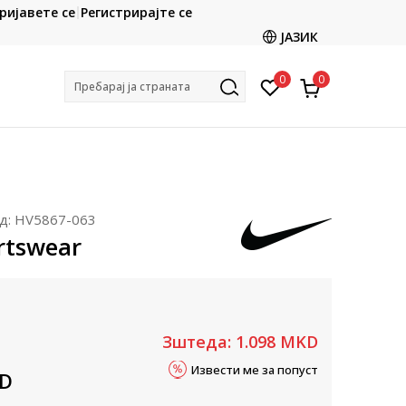
CLICK & COLLECT
ријавете се
Регистрирајте се
ете со картичка online и подигнете во продавницата
ЈАЗИК
по ваш избор
0
0
Пребарај ја страната
д:
HV5867-063
rtswear
Зштеда:
1.098
MKD
Извести ме за попуст
D