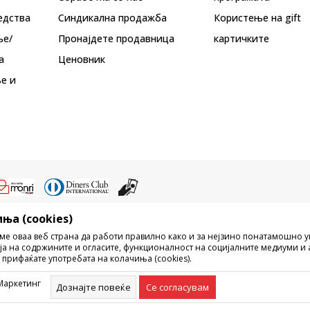
едства
Синдикална продажба
Користење на gift
ње/
Пронајдете продавница
картичките
а
Ценовник
е и
ња (cookies)
ристење на содржината од интернет страните на Sport Vision, делумно ил
ме оваа веб страна да работи правилно како и за нејзино понатамошно 
ни, ниту истите да се отстапуваат на трети лица, јавно да се објавуваат ил
ја на содржините и огласите, функционалност на социјалните медиуми и 
без писмена согласност од БДС.МК ДООЕЛ.
 прифаќате употребата на колачиња (cookies).
рецизни во описот на производот, фотографијата и самата цена, но не м
ешка. Сите прикажани производи на сајтот се дел од нашата понуда, но н
Маркетинг
омент. Достапноста на производите може да ја проверите и на телефонски
Дознајте повеќе
Се согласувам
©2026
www.sportvision.mk
, Изработка
NB SOFT
. Сите права задржани.