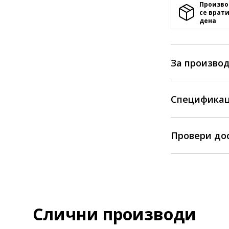
Произво
се врати
денa
За произво
Спецификац
Провери до
Слични производи