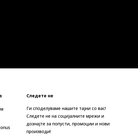
а
Следете не
Ги споделуваме нашите тајни со вас!
ам
Следете не на социјалните мрежи и
дознајте за попусти, промоции и нови
Bonus
производи!