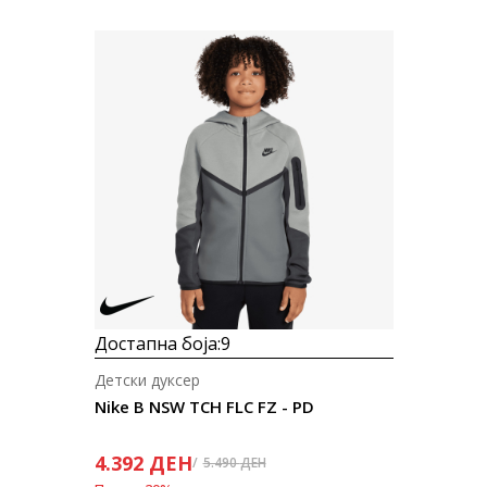
Достапна боја:
9
Детски дуксер
Nike B NSW TCH FLC FZ - PD
4.392
ДЕН
5.490
ДЕН