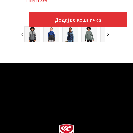
Попуст
20
%
Додај во кошничка