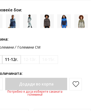
повеќе бои:
ина:
олемини
Големини CM
11-12г.
12-13г.
14-15г.
количината:
Додади во корпа
Потребно е да ја изберете саканата
големина!