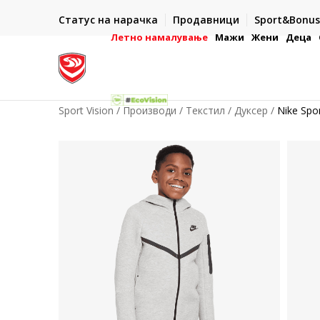
ИСПОРАКА ВО РОК ОД 5 РАБОТНИ ДЕНА
Статус на нарачка
Продавници
Sport&Bonus
-222
- на сите нарачки во готово или со електронска пла
картичка
Летно намалување
Мажи
Жени
Деца
Sport Vision
Производи
Текстил
Дуксер
Nike Spo