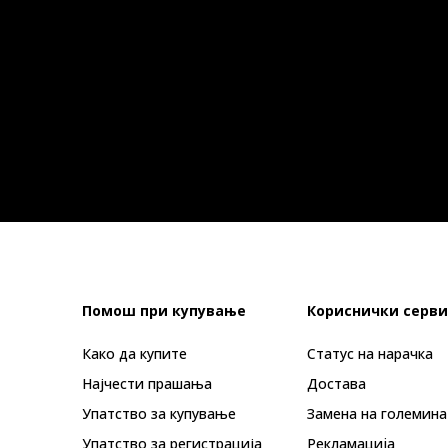
Помош при купување
Кориснички серви
Како да купите
Статус на нарачка
Најчести прашања
Достава
Упатство за купување
Замена на големина
Упатство за регистрација
Рекламациja