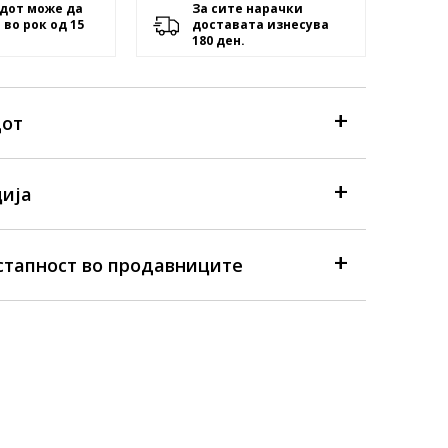
дот може да
За сите нарачки
 во рок од 15
доставата изнесува
180 ден.
дот
ија
стапност во продавниците