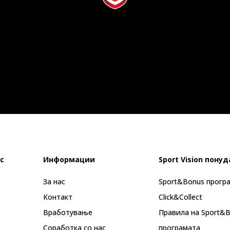
с
Информации
Sport Vision понуд
За нас
Sport&Bonus прогр
Контакт
Click&Collect
Вработување
Правила на Sport&
Соработка со нас
програмата