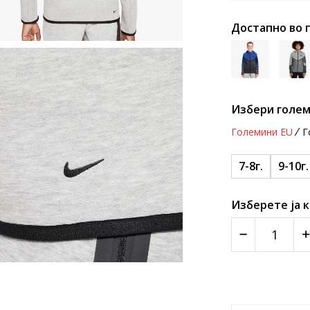
Достапно во 
Избери голем
Големини EU
Г
7-8г.
9-10г.
Изберете ја 