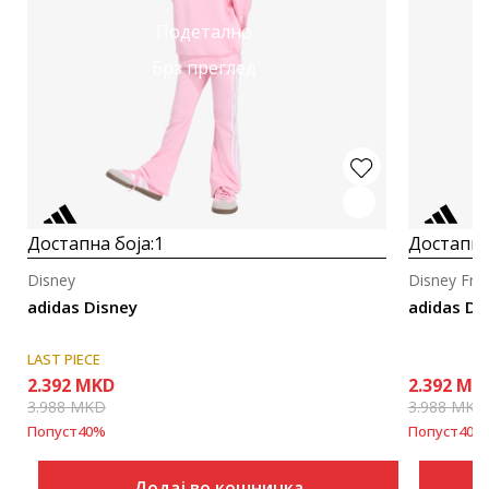
Подетално
Брз преглед
Достапна боја:
1
Достапна
Disney
Disney Fro
adidas Disney
adidas Di
LAST PIECE
2.392
MKD
2.392
MK
3.988
MKD
3.988
MKD
Попуст
40
%
Попуст
40
%
Додај во кошничка