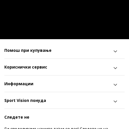
Помош при купување
Кориснички сервис
Информации
Sport Vision понуда
Следете не
Ги споделуваме нашите тајни со вас! Следете не на