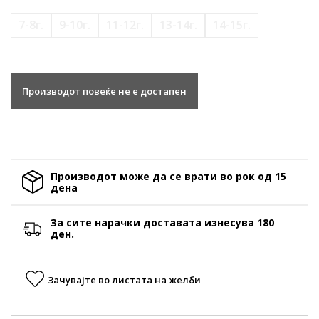
7-8г.
9-10г.
11-12г.
13-14г.
14-15г.
Производот повеќе не е достапен
Производот може да се врати во рок од 15
денa
За сите нарачки доставата изнесува 180
ден.
Зачувајте во листата на желби