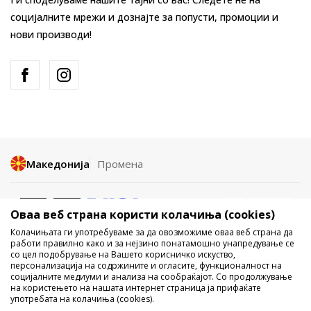
социјалните мрежи и дознајте за попусти, промоции и
нови производи!
Македонија
Промена
Оваа веб страна користи колачиња (cookies)
Колачињата ги употребуваме за да овозможиме оваа веб страна да
работи правилно како и за нејзино понатамошно унапредување се
со цел подобрување на Вашето корисничко искуство,
Не е дозволено превземање или користење на содржината од
персонализација на содржините и огласите, функционалност на
социјалните медиуми и анализа на сообраќајот. Со продолжување
интернет страните на Sport Vision, делумно или целосно a се
на користењето на нашата интернет страница ја прифаќате
однесува на логоа, трговски марки, комерцијални содржини, ниту
употребата на колачиња (cookies).
истите да се отстапуваат на трети лица, јавно да се објавуваат или да