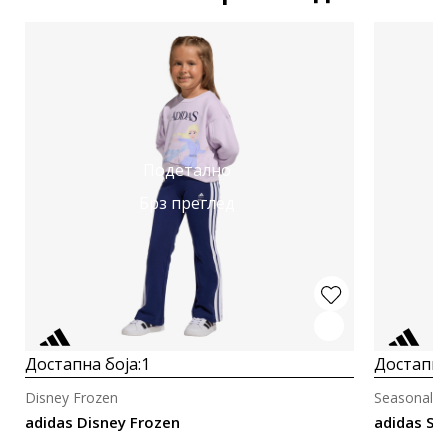
Подетално
Брз преглед
Достапна боја:
1
Достапна
Disney Frozen
Seasonals 
adidas Disney Frozen
adidas Se