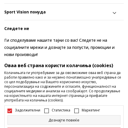
Sport Vision понуда
Следете не
Ги споделуваме нашите тајни со вас! Следете не на
социјалните мрежи и дознајте за попусти, промоции и
нови производи!
Оваа веб страна користи колачиња (cookies)
Колачињата ги употребуваме за да овозможиме оваа веб страна да
работи правилно како и за нејзино понатамошно унапредување се
со цел подобрување на Вашето корисничко искуство,
персонализација на содржините и огласите, функционалност на
социјалните медиуми и анализа на сообраќајот. Со продолжување
на користењето на нашата интернет страница ја прифаќате
употребата на колачиња (cookies).
Македонија
Промена
Задолжителни
Статистика
Маркетинг
Дознајте повеќе