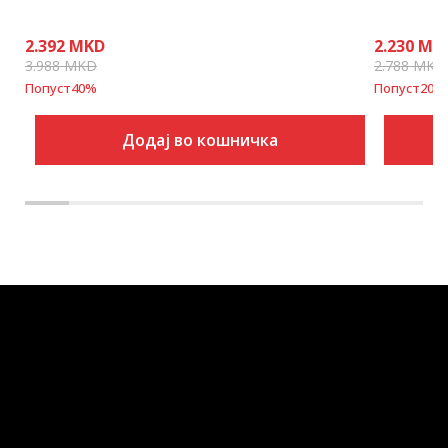
2.392
MKD
2.230
MK
3.988
MKD
2.788
MKD
Попуст
40
%
Попуст
20
%
Додај во кошничка