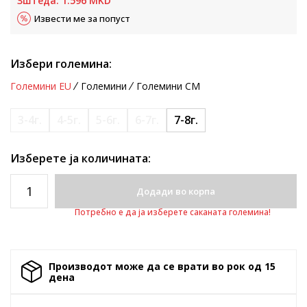
Зштеда:
1.596
MKD
Извести ме за попуст
Избери големина:
Големини EU
Големини
Големини CM
3-4г.
4-5г.
5-6г.
6-7г.
7-8г.
Изберете ја количината:
Додади во корпа
Потребно е да ја изберете саканата големина!
Производот може да се врати во рок од 15
денa