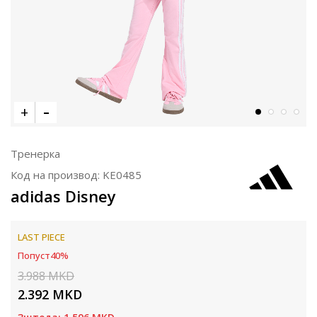
Тренерка
Код на производ:
KE0485
adidas Disney
LAST PIECE
Попуст
40
%
3.988
MKD
2.392
MKD