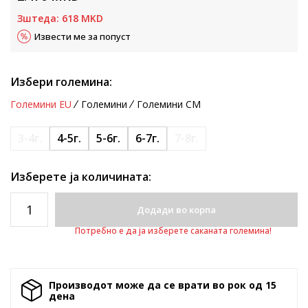
Зштеда:
618
MKD
Извести ме за попуст
Избери големина:
Големини EU
Големини
Големини CM
3-4г.
4-5г.
5-6г.
6-7г.
7-8г.
Изберете ја количината:
Додади во корпа
Потребно е да ја изберете саканата големина!
Производот може да се врати во рок од 15
денa