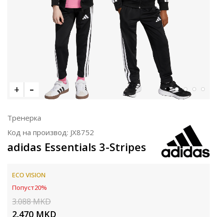
Тренерка
Код на производ:
JX8752
adidas Essentials 3-Stripes
ECO VISION
Попуст
20
%
3.088
MKD
2.470
MKD