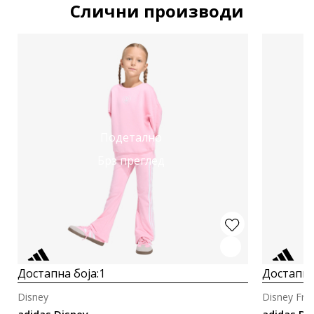
Слични производи
Подетално
Брз преглед
Достапна боја:
1
Достапна
Disney
Disney Fro