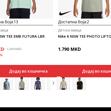
а боја:
13
Достапна боја:
2
маица
Детска маица
NSW TEE EMB FUTURA LBR
Nike K NSW TEE PHOTO LIFT
KD
1.790
MKD
1.290
MKD
%
Додај во кошничка
Додај во кош