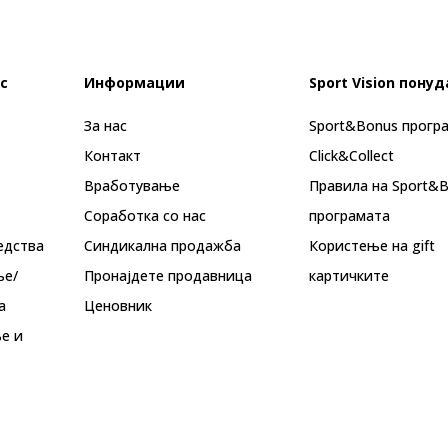
с
Информации
Sport Vision понуд
За нас
Sport&Bonus прогр
Контакт
Click&Collect
Вработување
Правила на Sport&
Соработка со нас
програмата
едства
Синдикална продажба
Користење на gift
ње/
Пронајдете продавница
картичките
а
Ценовник
е и