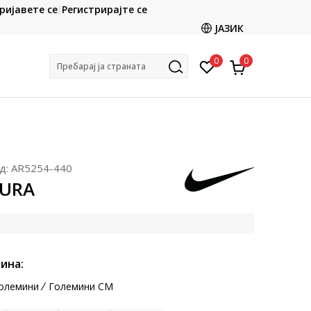
CLICK & COLLECT
ријавете се
Регистрирајте се
ете со картичка online и подигнете во продавницата
ЈАЗИК
по ваш избор
0
0
Пребарај ја страната
д:
AR5254-440
TURA
ина:
олемини
Големини CM