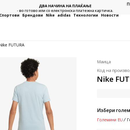
П
ДВА НАЧИНА НА ПЛАЌАЊЕ
тежна
Плат
- во готово или со електронска платежна картичка.
Спортови
Брендови
Nike
adidas
Технологии
Новости
Nike FUTURA
Маица
Код на произво
Nike FU
Избери голем
Големини EU
Г