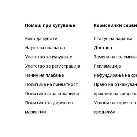
Помош при купување
Кориснички серви
Како да купите
Статус на нарачка
Најчести прашања
Достава
Упатство за купување
Замена на големина
Упатство за регистрација
Рекламациja
Начин на плаќање
Рефундирање на ср
Политика на приватност
Право на откажува
Политиката за колачиња
враќање на средств
Политика за директен
Услови на користењ
маркетинг
продажба