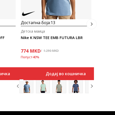
834
MK
Попуст
40
%
Достапна боја:
13
Детска маица
OFF
Nike K NSW TEE EMB FUTURA LBR
774
MKD
1.290
MKD
Попуст
40
%
ничка
Додај во кошничка