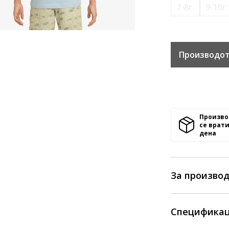
7-8г.
9-10г.
Производот
Произво
се врати
денa
За произво
Спецификац