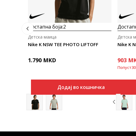
Достапна боја:
2
Достапн
Детска маица
Детска 
Nike K NSW TEE PHOTO LIFTOFF
Nike K 
1.790
MKD
903
M
Попуст
30
Додај во кошничка