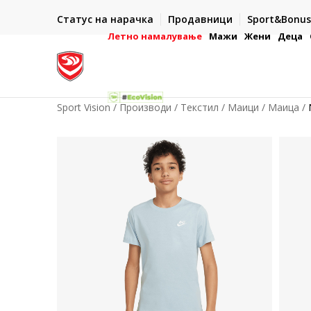
ИСПОРАКА ВО РОК ОД 5 РАБОТНИ ДЕНА
Статус на нарачка
Продавници
Sport&Bonus
-222
- на сите нарачки во готово или со електронска пла
картичка
Летно намалување
Мажи
Жени
Деца
Sport Vision
Производи
Текстил
Маици
Маица