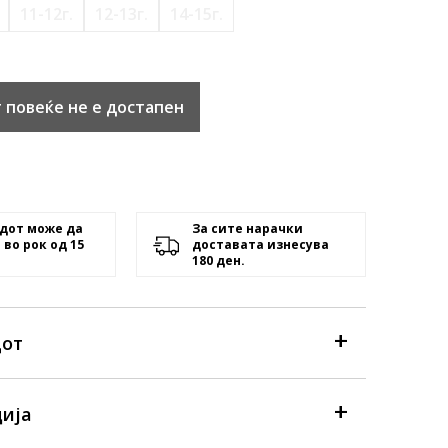
11-12г.
12-13г.
14-15г.
 повеќе не е достапен
дот може да
За сите нарачки
 во рок од 15
доставата изнесува
180 ден.
дот
ија