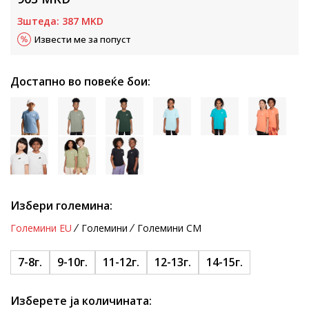
Зштеда:
387
MKD
Извести ме за попуст
Достапно во повеќе бои:
Избери големина:
Големини EU
Големини
Големини CM
7-8г.
9-10г.
11-12г.
12-13г.
14-15г.
Изберете ја количината: