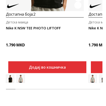
Достапна боја:
2
Достапна
Детска маица
Детска ма
Nike K NSW TEE PHOTO LIFTOFF
Nike K N
1.790
MKD
1.790
MK
Додај во кошничка