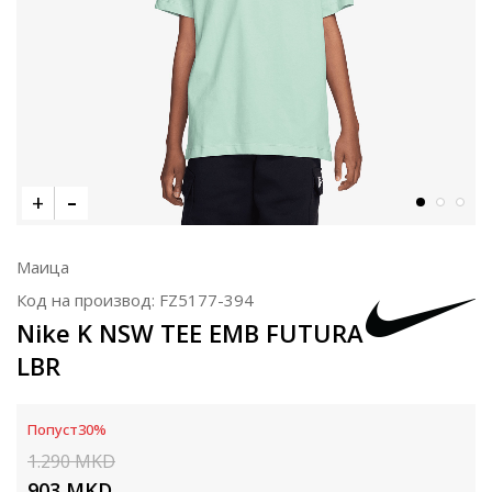
Маица
Код на производ:
FZ5177-394
Nike K NSW TEE EMB FUTURA
LBR
Попуст
30
%
1.290
MKD
903
MKD