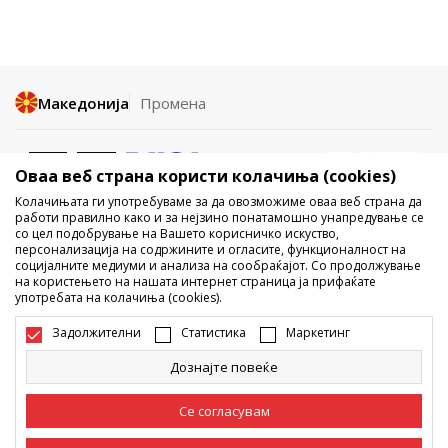
Македонија
Промена
Оваа веб страна користи колачиња (cookies)
Колачињата ги употребуваме за да овозможиме оваа веб страна да
работи правилно како и за нејзино понатамошно унапредување се
со цел подобрување на Вашето корисничко искуство,
Не е дозволено превземање или користење на содржината од
персонализација на содржините и огласите, функционалност на
социјалните медиуми и анализа на сообраќајот. Со продолжување
интернет страните на Sport Vision, делумно или целосно a се
на користењето на нашата интернет страница ја прифаќате
однесува на логоа, трговски марки, комерцијални содржини, ниту
употребата на колачиња (cookies).
истите да се отстапуваат на трети лица, јавно да се објавуваат или да
се користат за било какви цели, без писмена согласност од БДС.МК
Задолжителни
Статистика
Маркетинг
ДООЕЛ.
Настојуваме да бидеме што попрецизни во описот на производот,
Дознајте повеќе
фотографијата и самата цена, но не можеме да гарантираме дака
сите информации се комплетни и без грешка. Сите прикажани
производи на сајтот се дел од нашата понуда, но не се подразбира
Се согласувам
дека мораат да се достапни во секој момент. Достапноста на
производите може да ја проверите и на телефонскиот број 02 3055