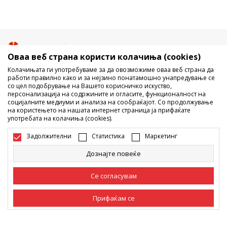
Македонија
Промена
Оваа веб страна користи колачиња (cookies)
Колачињата ги употребуваме за да овозможиме оваа веб страна да
работи правилно како и за нејзино понатамошно унапредување се
со цел подобрување на Вашето корисничко искуство,
персонализација на содржините и огласите, функционалност на
социјалните медиуми и анализа на сообраќајот. Со продолжување
на користењето на нашата интернет страница ја прифаќате
употребата на колачиња (cookies).
Не е дозволено превземање или користење на содржината од
интернет страните на Sport Vision, делумно или целосно a се
Задолжителни
Статистика
Маркетинг
однесува на логоа, трговски марки, комерцијални содржини, ниту
истите да се отстапуваат на трети лица, јавно да се објавуваат или да
Дознајте повеќе
се користат за било какви цели, без писмена согласност од БДС.МК
ДООЕЛ.
Настојуваме да бидеме што попрецизни во описот на производот,
Се согласувам
фотографијата и самата цена, но не можеме да гарантираме дака
сите информации се комплетни и без грешка. Сите прикажани
Прифаќам се
производи на сајтот се дел од нашата понуда, но не се подразбира
дека мораат да се достапни во секој момент. Достапноста на
производите може да ја проверите и на телефонскиот број 02 3055
Задолжителни
Задолжителните колачиња ја прават страницата
222.