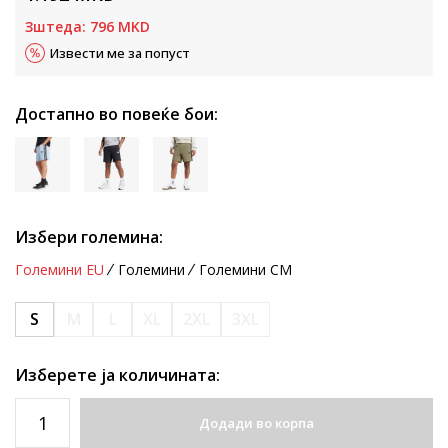
Зштеда:
796
MKD
Извести ме за попуст
Достапно во повеќе бои:
Избери големина:
Големини EU
Големини
Големини CM
S
M
L
XL
2XL
3XL
Изберете ја количината:
Додади во корпа