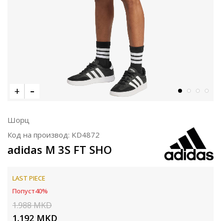
Шорц
Код на производ:
KD4872
adidas M 3S FT SHO
LAST PIECE
Попуст
40
%
1.988
MKD
1.192
MKD