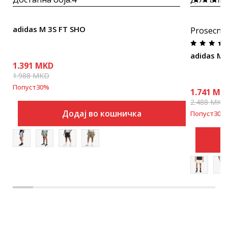
adidas M 3S FT SHO
Prosecna
adidas M 
1.391
MKD
1.988
MKD
Попуст
30
%
1.741
MK
2.488
MKD
Додај во кошничка
Попуст
30
%