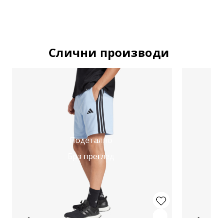
Слични производи
Подетално
Брз преглед