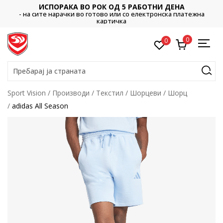
ОК ОД 5 РАБОТНИ ДЕНА
ДВА НАЧИНА
тово или со електронска платежна
- во готово или со елект
картичка
0
0
Пребарај ја страната
Sport Vision
Производи
Текстил
Шорцеви
Шорц
adidas All Season