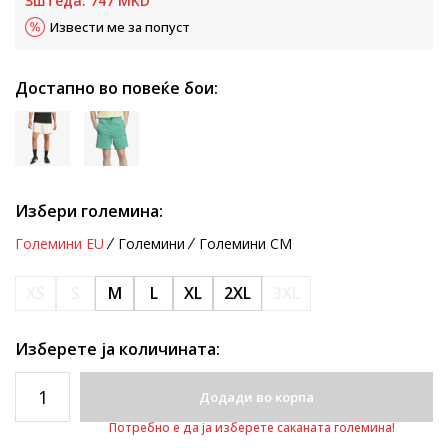
Зштеда:
747
MKD
Извести ме за попуст
Достапно во повеќе бои:
Избери големина:
Големини EU
Големини
Големини CM
XS
S
M
L
XL
2XL
3XL
Изберете ја количината:
Додади во корпа
Потребно е да ја изберете саканата големина!