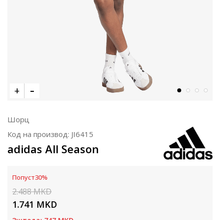
Шорц
Код на производ:
JI6415
adidas All Season
Попуст
30
%
2.488
MKD
1.741
MKD