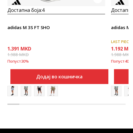
Достапна боја:
4
Достапна
adidas M 3S FT SHO
adidas M 
LAST PIECE
1.391
MKD
1.192
MK
1.988
MKD
1.988
MKD
Попуст
30
%
Попуст
40
%
Додај во кошничка