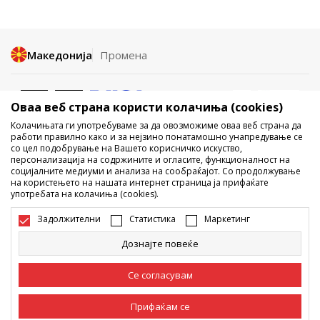
Македонија
Промена
Оваа веб страна користи колачиња (cookies)
Колачињата ги употребуваме за да овозможиме оваа веб страна да
работи правилно како и за нејзино понатамошно унапредување се
со цел подобрување на Вашето корисничко искуство,
Не е дозволено превземање или користење на содржината од
персонализација на содржините и огласите, функционалност на
социјалните медиуми и анализа на сообраќајот. Со продолжување
интернет страните на Sport Vision, делумно или целосно a се
на користењето на нашата интернет страница ја прифаќате
однесува на логоа, трговски марки, комерцијални содржини, ниту
употребата на колачиња (cookies).
истите да се отстапуваат на трети лица, јавно да се објавуваат или да
се користат за било какви цели, без писмена согласност од БДС.МК
Задолжителни
Статистика
Маркетинг
ДООЕЛ.
Настојуваме да бидеме што попрецизни во описот на производот,
Дознајте повеќе
фотографијата и самата цена, но не можеме да гарантираме дака
сите информации се комплетни и без грешка. Сите прикажани
производи на сајтот се дел од нашата понуда, но не се подразбира
Се согласувам
дека мораат да се достапни во секој момент. Достапноста на
производите може да ја проверите и на телефонскиот број 02 3055
222.
Прифаќам се