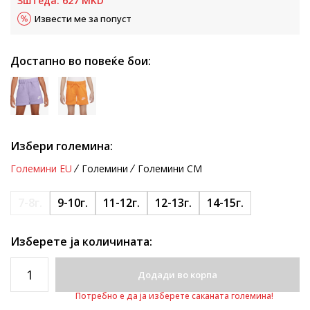
Зштеда:
627
MKD
Извести ме за попуст
Достапно во повеќе бои:
Избери големина:
Големини EU
Големини
Големини CM
7-8г.
9-10г.
11-12г.
12-13г.
14-15г.
Изберете ја количината:
Додади во корпа
Потребно е да ја изберете саканата големина!