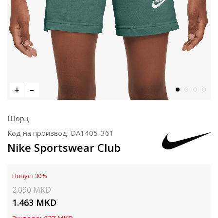
Шорц
Код на производ:
DA1405-361
Nike Sportswear Club
Попуст
30
%
2.090
MKD
1.463
MKD