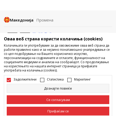
Македонија
Промена
Оваа веб страна користи колачиња (cookies)
Колачињата ги употребуваме за да овозможиме оваа веб страна да
работи правилно како и за нејзино понатамошно унапредување се
со цел подобрување на Вашето корисничко искуство,
Не е дозволено превземање или користење на содржината од
персонализација на содржините и огласите, функционалност на
социјалните медиуми и анализа на сообраќајот. Со продолжување
интернет страните на Sport Vision, делумно или целосно a се
на користењето на нашата интернет страница ја прифаќате
однесува на логоа, трговски марки, комерцијални содржини, ниту
употребата на колачиња (cookies).
истите да се отстапуваат на трети лица, јавно да се објавуваат или да
се користат за било какви цели, без писмена согласност од БДС.МК
Задолжителни
Статистика
Маркетинг
ДООЕЛ.
Настојуваме да бидеме што попрецизни во описот на производот,
Дознајте повеќе
фотографијата и самата цена, но не можеме да гарантираме дака
сите информации се комплетни и без грешка. Сите прикажани
производи на сајтот се дел од нашата понуда, но не се подразбира
Се согласувам
дека мораат да се достапни во секој момент. Достапноста на
производите може да ја проверите и на телефонскиот број 02 3055
222.
Прифаќам се