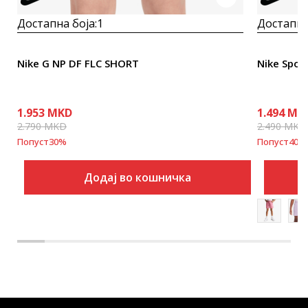
Достапна боја:
1
Достапна
Nike G NP DF FLC SHORT
Nike Spor
1.953
MKD
1.494
MK
2.790
MKD
2.490
MKD
Попуст
30
%
Попуст
40
%
Додај во кошничка