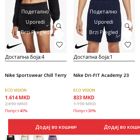
Подетално
Подетално
Uporedi
Uporedi
Brzi Pregled
Brzi Pregled
Достапна боја:
4
Достапна боја:
1
Nike Sportswear Chill Terry
Nike Dri-FIT Academy 23
ECO VISION
ECO VISION
1.614
MKD
833
MKD
2.690
MKD
1.190
MKD
Попуст
40
%
Попуст
30
%
Додај во кошничка
Додај во кош