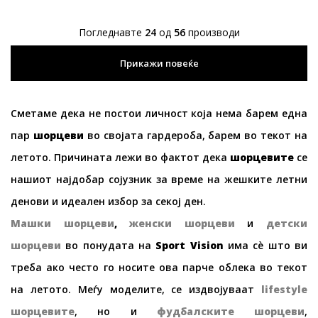
Погледнавте
24
од
56
производи
Прикажи повеќе
Сметаме дека не постои личност која нема барем една
пар
шорц
еви
во својата гардероба, барем во текот на
летото. Причината лежи во фактот дека
шорц
е
вите
се
нашиот најдобар сојузник за време на жешките летни
денови и идеален избор за секој ден.
Машки шорц
е
ви
,
женски шорц
е
ви
и
детски
шорц
е
ви
во понудата на
Sport Vision
има сè што ви
треба ако често го носите ова парче облека во текот
на летото. Меѓу моделите, се издвојуваат
lifestyle
шорц
е
ви
те
, но и
фудбалски
те
шорц
е
ви
,