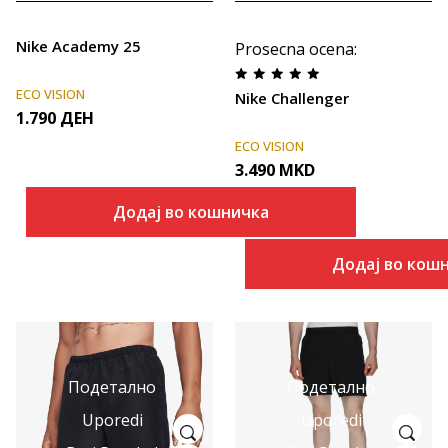
Nike Academy 25
Prosecna ocena
:
ECO VISION
Nike Challenger
1.790
ДЕН
ECO VISION
3.490
MKD
Додај во кошничка
Додај во кош
Подетално
Подетално
Uporedi
Uporedi