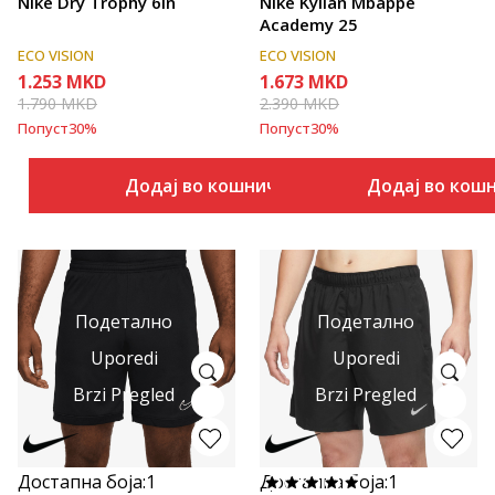
Nike Dry Trophy 6In
Nike Kylian Mbappé
Academy 25
ECO VISION
ECO VISION
1.253
MKD
1.673
MKD
1.790
MKD
2.390
MKD
Попуст
30
%
Попуст
30
%
Додај во кошничка
Додај во кош
Подетално
Подетално
Uporedi
Uporedi
Brzi Pregled
Brzi Pregled
Достапна боја:
1
Достапна боја:
1