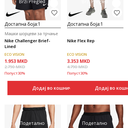
Brzi Pregled
Brzi Pregled
Достапна боја:
1
Достапна боја:
1
Машки шорцеви за трчање
Nike Challenger Brief-
Nike Flex Rep
Lined
ECO VISION
ECO VISION
1.953
MKD
3.353
MKD
2.790
MKD
4.790
MKD
Попуст
30
%
Попуст
30
%
Додај во кошничка
Додај во кош
Подетално
Подетално