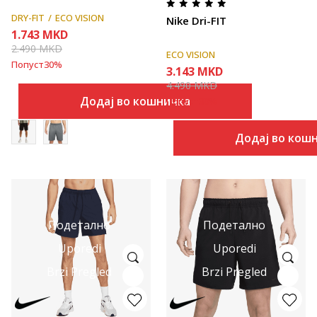
DRY-FIT
ECO VISION
Nike Dri-FIT
1.743
MKD
2.490
MKD
ECO VISION
Попуст
30
%
3.143
MKD
4.490
MKD
Додај во кошничка
Попуст
30
%
Додај во кош
Подетално
Подетално
Uporedi
Uporedi
Brzi Pregled
Brzi Pregled