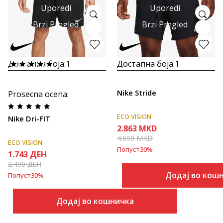
Uporedi
Uporedi
Brzi Pregled
Brzi Pregled
Достапна боја:
1
Достапна боја:
1
Nike Stride
Prosecna ocena
:
ECO VISION
Nike Dri-FIT
2.863
MKD
4.090
MKD
ECO VISION
Попуст
30
%
1.743
ДЕН
2.490
ДЕН
Додај во кош
Попуст
30
%
Додај во кошничка