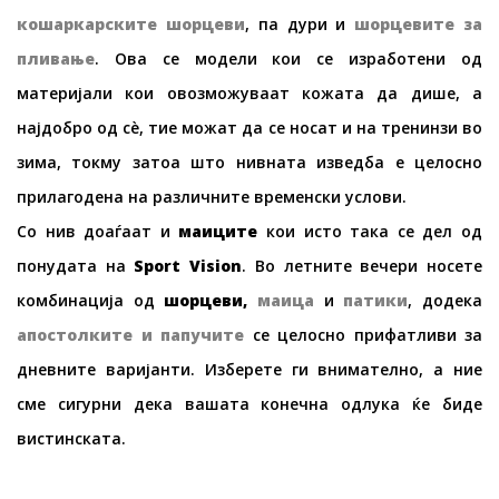
кошаркарски
те
шорц
е
ви
, па дури и
шорц
е
ви
те
за
пли
в
ање
. Ова се модели кои се изработени од
материјали кои овозможуваат кожата да дише, а
најдобро од сè, тие можат да се носат и на тренинзи во
зима, токму затоа што нивната изведба е целосно
прилагодена на различните временски услови.
Со нив доаѓаат и
маици
те
кои исто така се дел од
понудата на
Sport Vision
. Во летните вечери носете
комбинација од
шорцеви
,
маица
и
патики
, додека
апостолки
те
и
папучи
те
се целосно прифатливи за
дневните варијанти. Изберете ги внимателно, а ние
сме сигурни дека вашата конечна одлука ќе биде
вистинската.