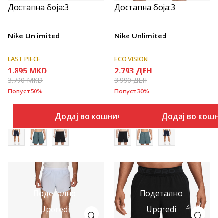
Достапна боја:
3
Достапна боја:
3
Nike Unlimited
Nike Unlimited
LAST PIECE
ECO VISION
1.895
MKD
2.793
ДЕН
3.790
MKD
3.990
ДЕН
Попуст
50
%
Попуст
30
%
Додај во кошничка
Додај во кош
Подетално
Подетално
Uporedi
Uporedi