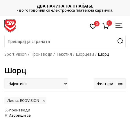
ДВА НАЧИНА НА ПЛАЌАЊЕ
- во готово или со електронска платежна картичка.
0
0
Пребарај ја страната
Sport Vision
Производи
Текстил
Шорцеви
Шорц
Шорц
Филтери
Листа: ECOVISION
56
производи
Избриши сè