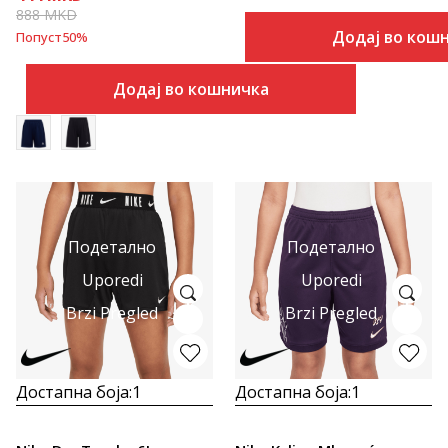
888
MKD
Додај во кош
Попуст
50
%
Додај во кошничка
Подетално
Подетално
Uporedi
Uporedi
Brzi Pregled
Brzi Pregled
Достапна боја:
1
Достапна боја:
1