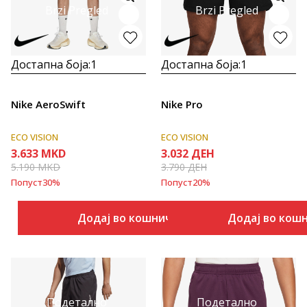
Brzi Pregled
Brzi Pregled
Достапна боја:
1
Достапна боја:
1
Nike AeroSwift
Nike Pro
ECO VISION
ECO VISION
3.633
MKD
3.032
ДЕН
5.190
MKD
3.790
ДЕН
Попуст
30
%
Попуст
20
%
Додај во кошничка
Додај во кош
Подетално
Подетално