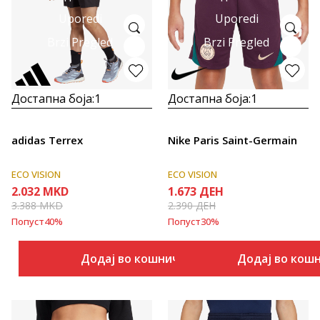
Uporedi
Uporedi
Brzi Pregled
Brzi Pregled
Достапна боја:
1
Достапна боја:
1
adidas Terrex
Nike Paris Saint-Germain
ECO VISION
ECO VISION
2.032
MKD
1.673
ДЕН
3.388
MKD
2.390
ДЕН
Попуст
40
%
Попуст
30
%
Додај во кошничка
Додај во кош