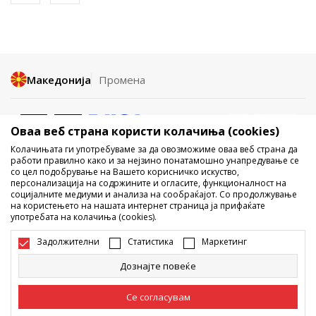
Македонија
Промена
Оваа веб страна користи колачиња (cookies)
Колачињата ги употребуваме за да овозможиме оваа веб страна да
работи правилно како и за нејзино понатамошно унапредување се
со цел подобрување на Вашето корисничко искуство,
Не е дозволено превземање или користење на содржината од
персонализација на содржините и огласите, функционалност на
социјалните медиуми и анализа на сообраќајот. Со продолжување
интернет страните на Sport Vision, делумно или целосно a се
на користењето на нашата интернет страница ја прифаќате
однесува на логоа, трговски марки, комерцијални содржини, ниту
употребата на колачиња (cookies).
истите да се отстапуваат на трети лица, јавно да се објавуваат или да
се користат за било какви цели, без писмена согласност од БДС.МК
Задолжителни
Статистика
Маркетинг
ДООЕЛ.
Настојуваме да бидеме што попрецизни во описот на производот,
Дознајте повеќе
фотографијата и самата цена, но не можеме да гарантираме дака
сите информации се комплетни и без грешка. Сите прикажани
производи на сајтот се дел од нашата понуда, но не се подразбира
Се согласувам
дека мораат да се достапни во секој момент. Достапноста на
производите може да ја проверите и на телефонскиот број 02 3055