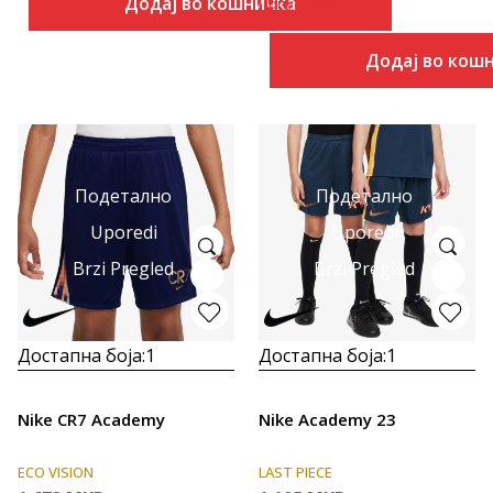
Додај во кошничка
Попуст
50
%
Додај во кош
Подетално
Подетално
Uporedi
Uporedi
Brzi Pregled
Brzi Pregled
Достапна боја:
1
Достапна боја:
1
Nike CR7 Academy
Nike Academy 23
ECO VISION
LAST PIECE