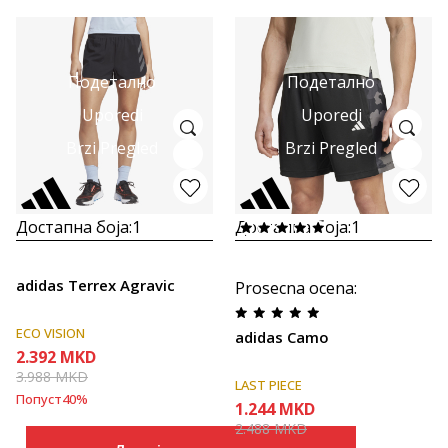
Подетално
Подетално
Uporedi
Uporedi
Brzi Pregled
Brzi Pregled
Достапна боја:
1
Достапна боја:
1
adidas Terrex Agravic
Prosecna ocena
:
ECO VISION
adidas Camo
2.392
MKD
3.988
MKD
LAST PIECE
Попуст
40
%
1.244
MKD
2.488
MKD