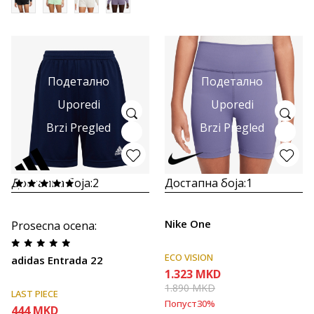
Подетално
Подетално
Uporedi
Uporedi
Brzi Pregled
Brzi Pregled
Достапна боја:
2
Достапна боја:
1
Nike One
Prosecna ocena
:
ECO VISION
adidas Entrada 22
1.323
MKD
1.890
MKD
LAST PIECE
Попуст
30
%
444
MKD