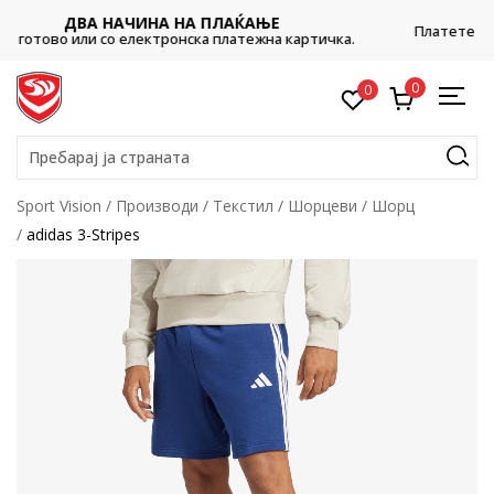
CLICK & COLLECT
Платете со картичка online и подигнете во продавницата
ка.
ваш избор
0
0
Пребарај ја страната
Sport Vision
Производи
Текстил
Шорцеви
Шорц
adidas 3-Stripes