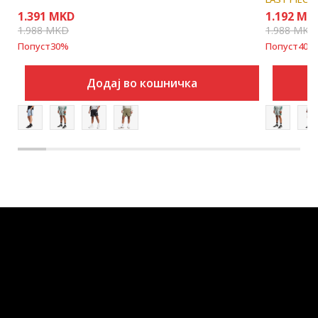
1.391
MKD
1.192
MK
1.988
MKD
1.988
MKD
Попуст
30
%
Попуст
40
%
Додај во кошничка