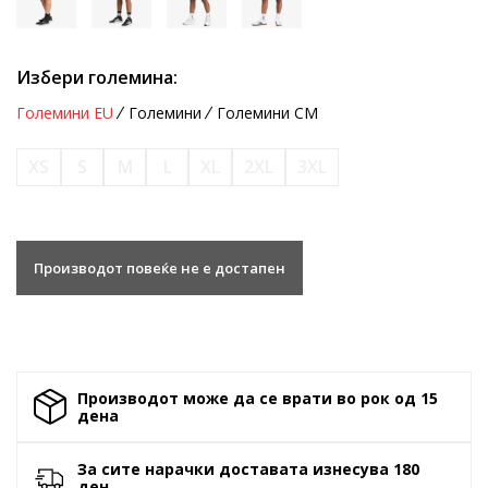
Избери големина:
Големини EU
Големини
Големини CM
XS
S
M
L
XL
2XL
3XL
Производот повеќе не е достапен
Производот може да се врати во рок од 15
денa
За сите нарачки доставата изнесува 180
ден.