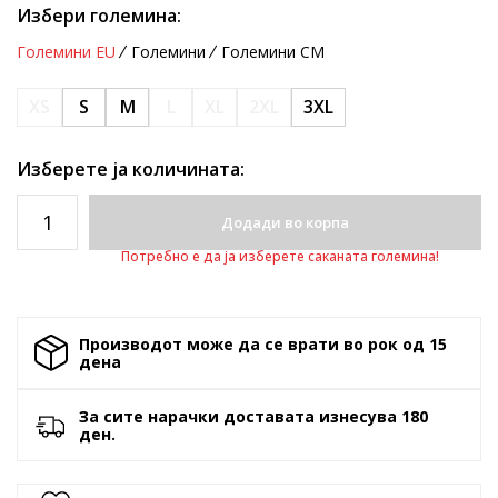
Избери големина:
Големини EU
Големини
Големини CM
XS
S
M
L
XL
2XL
3XL
Изберете ја количината:
Додади во корпа
Потребно е да ја изберете саканата големина!
Производот може да се врати во рок од 15
денa
За сите нарачки доставата изнесува 180
ден.