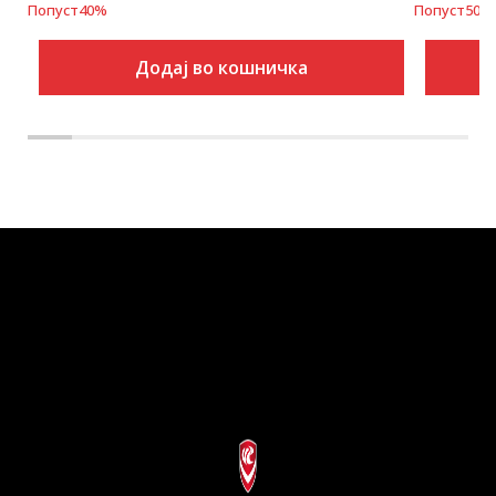
Попуст
40
%
Попуст
50
%
Додај во кошничка