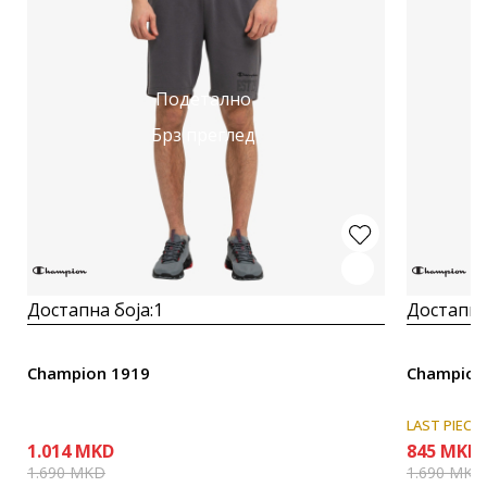
Подетално
Брз преглед
Достапна боја:
1
Достапна
Champion 1919
Champion
LAST PIECE
1.014
MKD
845
MKD
1.690
MKD
1.690
MKD