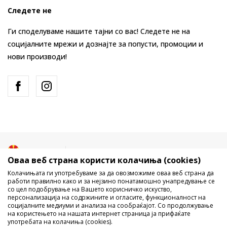
Следете не
Ги споделуваме нашите тајни со вас! Следете не на
социјалните мрежи и дознајте за попусти, промоции и
нови производи!
Македонија
Промена
Оваа веб страна користи колачиња (cookies)
Колачињата ги употребуваме за да овозможиме оваа веб страна да
работи правилно како и за нејзино понатамошно унапредување се
со цел подобрување на Вашето корисничко искуство,
персонализација на содржините и огласите, функционалност на
социјалните медиуми и анализа на сообраќајот. Со продолжување
на користењето на нашата интернет страница ја прифаќате
употребата на колачиња (cookies).
Не е дозволено превземање или користење на содржината од