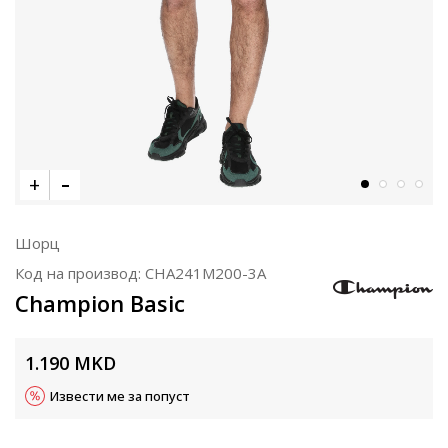
Шорц
Код на производ:
CHA241M200-3A
Champion Basic
1.190
MKD
Извести ме за попуст