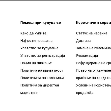
Помош при купување
Кориснички серви
Како да купите
Статус на нарачка
Најчести прашања
Достава
Упатство за купување
Замена на големина
Упатство за регистрација
Рекламациja
Начин на плаќање
Рефундирање на ср
Политика на приватност
Право на откажува
Политиката за колачиња
враќање на средств
Политика за директен
Услови на користењ
маркетинг
продажба