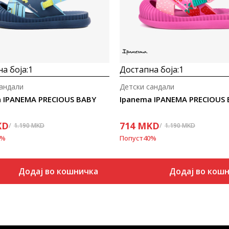
а боја:
1
Достапна боја:
1
сандали
Детски сандали
 IPANEMA PRECIOUS BABY
Ipanema IPANEMA PRECIOUS
KD
714
MKD
1.190
MKD
1.190
MKD
%
Попуст
40
%
Додај во кошничка
Додај во кош