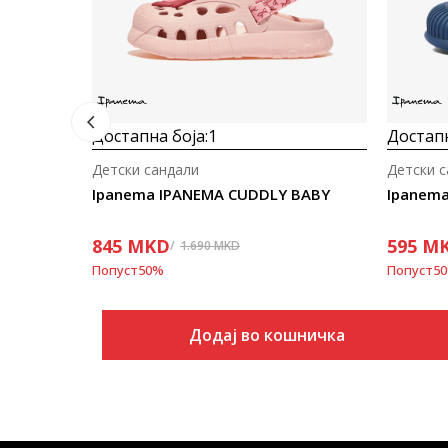
Достапна боја:
1
Достапн
Детски сандали
Детски 
Ipanema IPANEMA CUDDLY BABY
Ipanema
845
MKD
595
M
1.690
MKD
Попуст
50
%
Попуст
50
Додај во кошничка