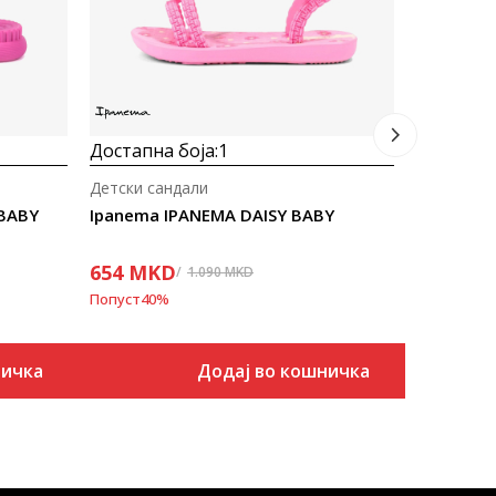
Попуст
40
%
Достапна боја:
1
Детски сандали
 BABY
Ipanema IPANEMA DAISY BABY
654
MKD
1.090
MKD
Попуст
40
%
ничка
Додај во кошничка