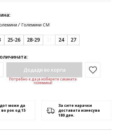
ина:
олемини
Големини CM
3
25-26
28-29
21
24
27
количината:
Додади во корпа
Потребно е да ја изберете саканата
големина!
дот може да
За сите нарачки
 во рок од 15
доставата изнесува
180 ден.