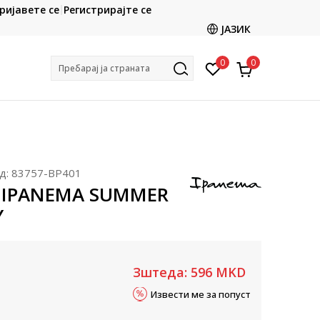
CLICK & COLLECT
ријавете се
Регистрирајте се
ете со картичка online и подигнете во продавницата
ЈАЗИК
по ваш избор
0
0
Пребарај ја страната
д:
83757-BP401
 IPANEMA SUMMER
Y
Зштеда:
596
MKD
Извести ме за попуст