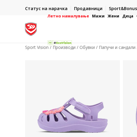
ИСПОРАКА ВО РОК ОД 5 РАБОТНИ ДЕНА
Статус на нарачка
Продавници
Sport&Bonus
-222
- на сите нарачки во готово или со електронска пла
картичка
Летно намалување
Мажи
Жени
Деца
Sport Vision
Производи
Обувки
Папучи и сандали