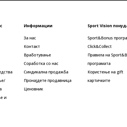
с
Информации
Sport Vision понуд
За нас
Sport&Bonus прогр
Контакт
Click&Collect
Вработување
Правила на Sport&
Соработка со нас
програмата
едства
Синдикална продажба
Користење на gift
ње/
Пронајдете продавница
картичките
а
Ценовник
е и