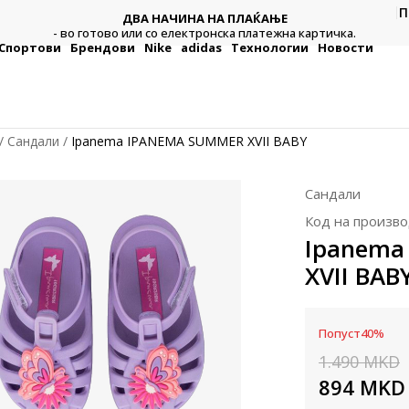
П
ДВА НАЧИНА НА ПЛАЌАЊЕ
тежна
Плат
- во готово или со електронска платежна картичка.
Спортови
Брендови
Nike
adidas
Технологии
Новости
Сандали
Ipanema IPANEMA SUMMER XVII BABY
Сандали
Код на произво
Ipanema
XVII BAB
Попуст
40
%
1.490
MKD
894
MKD