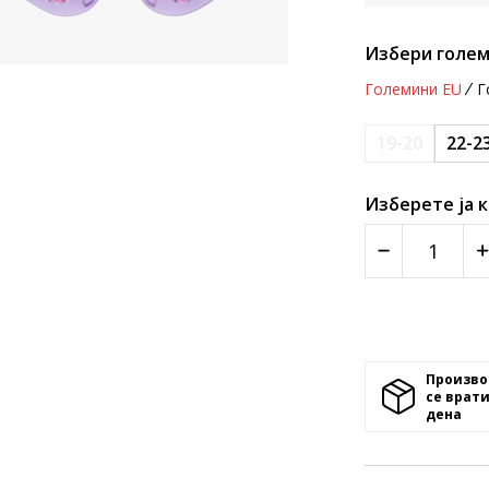
Избери голем
Големини EU
Г
19-20
22-2
Изберете ја 
Произво
се врати
денa