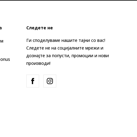
а
Следете не
Ги споделуваме нашите тајни со вас!
ам
Следете не на социјалните мрежи и
дознајте за попусти, промоции и нови
Bonus
производи!