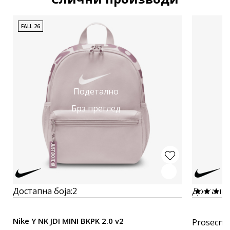
FALL 26
Подетално
Брз преглед
Достапна боја:
2
Достапна
Nike Y NK JDI MINI BKPK 2.0 v2
Prosecna