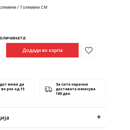
олемини
Големини CM
количината:
Додади во корпа
дот може да
За сите нарачки
 во рок од 15
доставата изнесува
180 ден.
ија