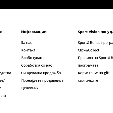
с
Информации
Sport Vision понуд
За нас
Sport&Bonus прогр
Контакт
Click&Collect
Вработување
Правила на Sport&
Соработка со нас
програмата
едства
Синдикална продажба
Користење на gift
ње/
Пронајдете продавница
картичките
а
Ценовник
е и