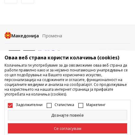
Македонија
Промена
Оваа веб страна користи колачиња (cookies)
Колачињата ги употребуваме за да овозможиме оваа веб страна да
работи правилно како и за нејзино понатамошно унапредување се
со цел подобрување на Вашето корисничко искуство,
Не е дозволено превземање или користење на содржината од
персонализација на содржините и огласите, функционалност на
социјалните медиуми и анализа на сообраќајот. Со продолжување
интернет страните на Sport Vision, делумно или целосно a се
на користењето на нашата интернет страница ја прифаќате
однесува на логоа, трговски марки, комерцијални содржини, ниту
употребата на колачиња (cookies).
истите да се отстапуваат на трети лица, јавно да се објавуваат или да
се користат за било какви цели, без писмена согласност од БДС.МК
Задолжителни
Статистика
Маркетинг
ДООЕЛ.
Настојуваме да бидеме што попрецизни во описот на производот,
Дознајте повеќе
фотографијата и самата цена, но не можеме да гарантираме дака
сите информации се комплетни и без грешка. Сите прикажани
производи на сајтот се дел од нашата понуда, но не се подразбира
Се согласувам
дека мораат да се достапни во секој момент. Достапноста на