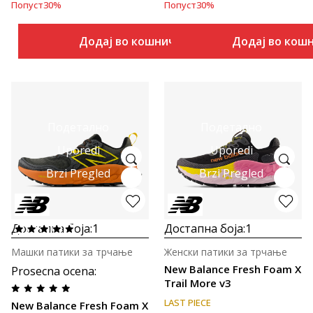
Попуст
30
%
Попуст
30
%
Додај во кошничка
Додај во кош
Подетално
Подетално
Uporedi
Uporedi
Brzi Pregled
Brzi Pregled
Достапна боја:
1
Достапна боја:
1
Машки патики за трчање
Женски патики за трчање
New Balance Fresh Foam X
Prosecna ocena
:
Trail More v3
LAST PIECE
New Balance Fresh Foam X