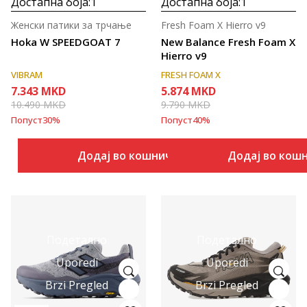
Достапна боја:
1
Достапна боја:
1
Женски патики за трчање
Fresh Foam X Hierro v9
Hoka W SPEEDGOAT 7
New Balance Fresh Foam X
Hierro v9
VIBRAM
FRESH FOAM X
7.343
MKD
5.874
MKD
10.490
MKD
9.790
MKD
Попуст
30
%
Попуст
40
%
Додај во кошничка
Додај во кош
Подетално
Подетално
Uporedi
Uporedi
Brzi Pregled
Brzi Pregled