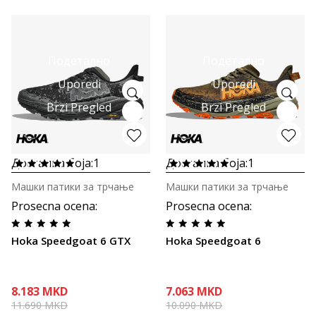
Подетално
Подетално
Uporedi
Uporedi
Brzi Pregled
Brzi Pregled
Достапна боја:
1
Достапна боја:
1
Машки патики за трчање
Машки патики за трчање
Prosecna ocena
:
Prosecna ocena
:
Hoka Speedgoat 6 GTX
Hoka Speedgoat 6
8.183
MKD
7.063
MKD
11.690
MKD
10.090
MKD