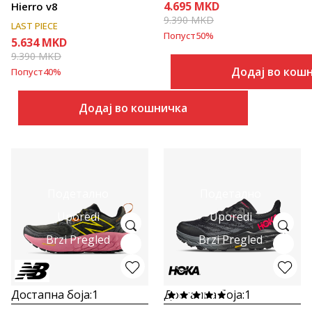
4.695
MKD
Hierro v8
9.390
MKD
LAST PIECE
Попуст
50
%
5.634
MKD
9.390
MKD
Додај во кош
Попуст
40
%
Додај во кошничка
Подетално
Подетално
Uporedi
Uporedi
Brzi Pregled
Brzi Pregled
Достапна боја:
1
Достапна боја:
1