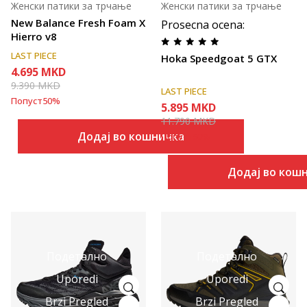
Женски патики за трчање
Женски патики за трчање
New Balance Fresh Foam X
Prosecna ocena
:
Hierro v8
LAST PIECE
Hoka Speedgoat 5 GTX
4.695
MKD
9.390
MKD
LAST PIECE
Попуст
50
%
5.895
MKD
11.790
MKD
Додај во кошничка
Попуст
50
%
Додај во кош
Подетално
Подетално
Uporedi
Uporedi
Brzi Pregled
Brzi Pregled