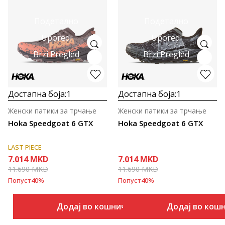
Подетално
Подетално
Uporedi
Uporedi
Brzi Pregled
Brzi Pregled
Достапна боја:
1
Достапна боја:
1
Женски патики за трчање
Женски патики за трчање
Hoka Speedgoat 6 GTX
Hoka Speedgoat 6 GTX
LAST PIECE
7.014
MKD
7.014
MKD
11.690
MKD
11.690
MKD
Попуст
40
%
Попуст
40
%
Додај во кошничка
Додај во кош