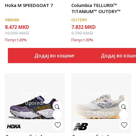
Hoka M SPEEDGOAT 7
Columbia TELLURIX™
TITANIUM™ OUTDRY™
VIBRAM
OUTDRY
8.472
MKD
7.832
MKD
10.590
MKD
9.790
MKD
Попуст
20
%
Попуст
20
%
Додај во кошничка
Додај во кош
Подетално
Подетално
Uporedi
Uporedi
Brzi Pregled
Brzi Pregled