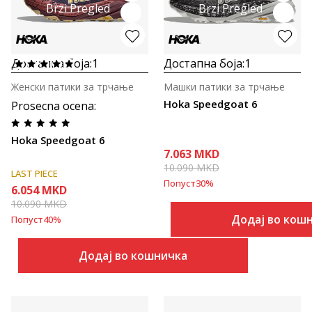
Brzi Pregled
Brzi Pregled
Достапна боја:
1
Достапна боја:
1
Женски патики за трчање
Машки патики за трчање
Hoka Speedgoat 6
Prosecna ocena
:
Hoka Speedgoat 6
7.063
MKD
10.090
MKD
LAST PIECE
Попуст
30
%
6.054
MKD
10.090
MKD
Додај во кош
Попуст
40
%
Додај во кошничка