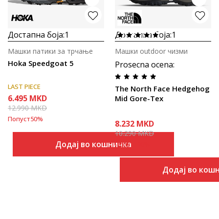
Достапна боја:
1
Достапна боја:
1
Машки патики за трчање
Машки outdoor чизми
Hoka Speedgoat 5
Prosecna ocena
:
LAST PIECE
The North Face Hedgehog
6.495
MKD
Mid Gore-Tex
12.990
MKD
Попуст
50
%
8.232
MKD
10.290
MKD
Додај во кошничка
Попуст
20
%
Додај во кош