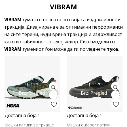
VIBRAM
VIBRAM
гумата е позната по својата издржливост и
тракција. Дизајнирана е за оптимални перформанси
на сите терени, нуди врвна тракција и издржливост
како и стабилност со секој чекор. Сите модели со
VIBRAM
гумениот ѓон може да ги погледнете
тука
.
Подетално
Подетално
Uporedi
Uporedi
Brzi Pregled
Brzi Pregled
Достапна боја:
1
Достапна боја:
1
Машки патики за трчање
Машки outdoor патики