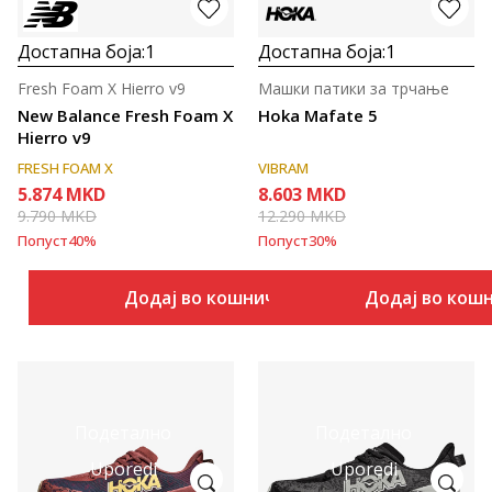
Достапна боја:
1
Достапна боја:
1
Fresh Foam X Hierro v9
Машки патики за трчање
New Balance Fresh Foam X
Hoka Mafate 5
Hierro v9
FRESH FOAM X
VIBRAM
5.874
MKD
8.603
MKD
9.790
MKD
12.290
MKD
Попуст
40
%
Попуст
30
%
Додај во кошничка
Додај во кош
Подетално
Подетално
Uporedi
Uporedi