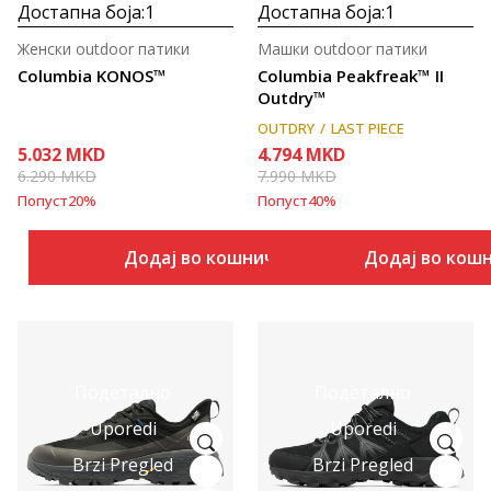
Достапна боја:
1
Достапна боја:
1
Женски outdoor патики
Машки outdoor патики
Columbia KONOS™
Columbia Peakfreak™ II
Outdry™
OUTDRY
LAST PIECE
5.032
MKD
4.794
MKD
6.290
MKD
7.990
MKD
Попуст
20
%
Попуст
40
%
Додај во кошничка
Додај во кош
Подетално
Подетално
Uporedi
Uporedi
Brzi Pregled
Brzi Pregled