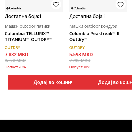
Достапна боја:
1
Достапна боја:
1
Машки outdoor патики
Машки outdoor кондури
Columbia TELLURIX™
Columbia Peakfreak™ II
TITANIUM™ OUTDRY™
Outdry™
OUTDRY
OUTDRY
7.832
MKD
5.593
MKD
9.790
MKD
7.990
MKD
Попуст
20
%
Попуст
30
%
Додај во кошничка
Додај во кош