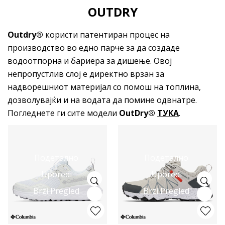
OUTDRY
Outdry®
користи патентиран процес на
производство во едно парче за да создаде
водоотпорна и бариера за дишење. Овој
непропустлив слој е директно врзан за
надворешниот материјал со помош на топлина,
дозволувајќи и на водата да помине одвнатре.
Погледнете ги сите модели
OutDry®
ТУКА
.
Подетално
Подетално
Uporedi
Uporedi
Brzi Pregled
Brzi Pregled