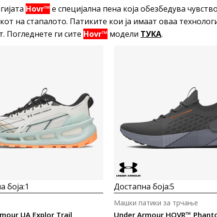
гијата
Hovr™
е специјална пена која обезбедува чувство
кот на стапалото. Патиките кои ја имаат оваа технолог
т. Погледнете ги сите
Hovr™
модели
ТУКА
.
Uporedi
Uporedi
а боја:
1
Достапна боја:
5
Машки патики за трчање
mour UA Explor Trail
Under Armour HOVR™ Phanto