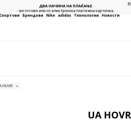
CLICK & COLLECT
П
Платете со картичка online и подигнете во продавницата
а.
по ваш избор
Спортови
Брендови
Nike
adidas
Технологии
Новости
UA HOVR
UA HOVR