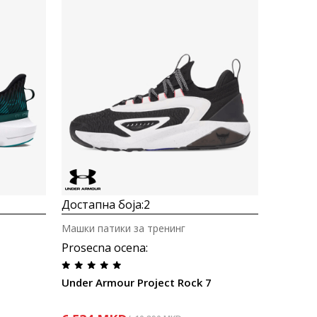
Uporedi
Достапна боја:
2
Машки патики за тренинг
Prosecna ocena
:
Under Armour Project Rock 7