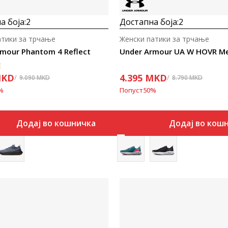
а боја:
2
Достапна боја:
2
тики за трчање
Женски патики за трчање
mour Phantom 4 Reflect
E
KD
4.395
MKD
9.090
MKD
8.790
MKD
%
Попуст
50
%
Додај во кошничка
Додај во кош