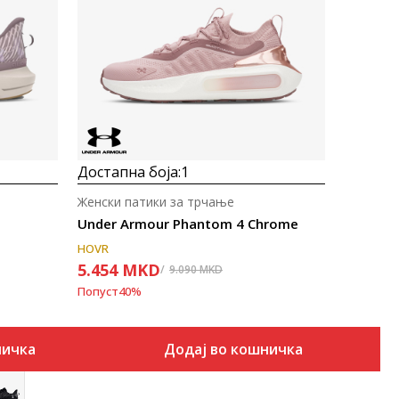
Uporedi
Достапна боја:
1
Женски патики за трчање
Under Armour Phantom 4 Chrome
HOVR
5.454
MKD
9.090
MKD
Попуст
40
%
ничка
Додај во кошничка