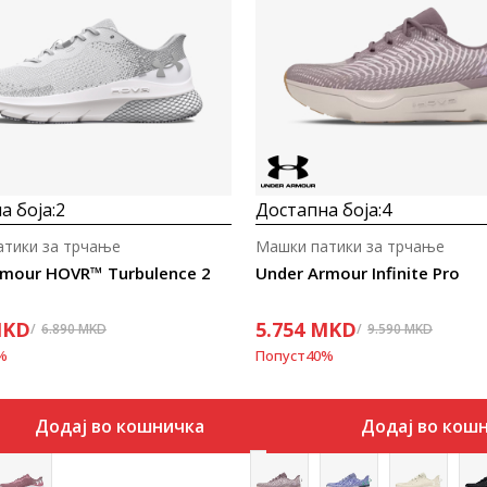
Uporedi
Uporedi
а боја:
2
Достапна боја:
4
атики за трчање
Машки патики за трчање
rmour HOVR™ Turbulence 2
Under Armour Infinite Pro
KD
5.754
MKD
6.890
MKD
9.590
MKD
%
Попуст
40
%
Додај во кошничка
Додај во кош