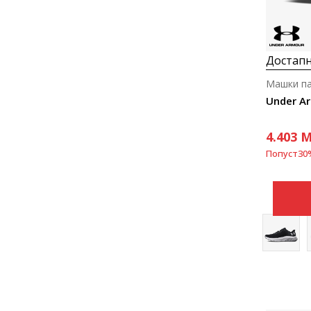
Достапн
Машки па
Under A
4.403
M
Попуст
30