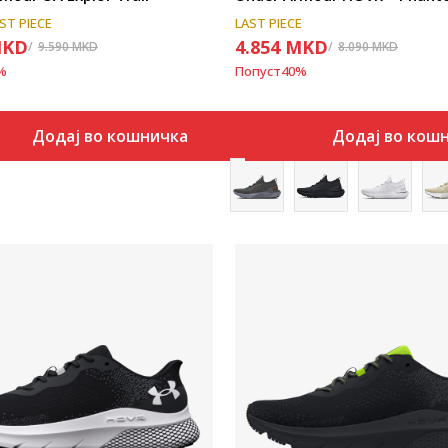
ST PIECE
LAST PIECE
KD
4.854
MKD
9.590
MKD
8.090
MKD
%
Попуст
40
%
Додај во кошничка
Додај во кош
Uporedi
Uporedi