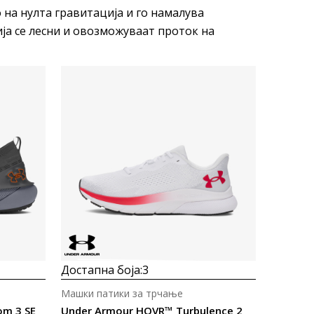
 на нулта гравитација и го намалува
ија се лесни и овозможуваат проток на
Uporedi
Достапна боја:
3
Машки патики за трчање
m 3 SE
Under Armour HOVR™ Turbulence 2