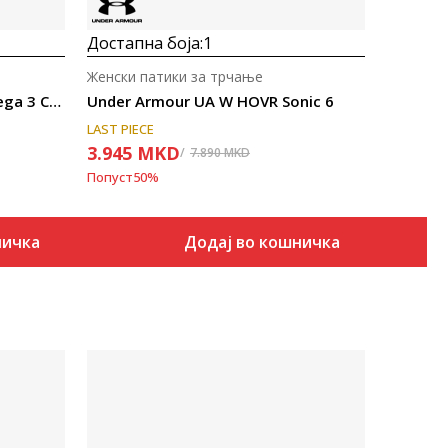
Достапна боја:
1
Женски патики за трчање
Under Armour UA W HOVR Mega 3 Clone
Under Armour UA W HOVR Sonic 6
LAST PIECE
3.945
MKD
7.890
MKD
Попуст
50
%
ничка
Додај во кошничка