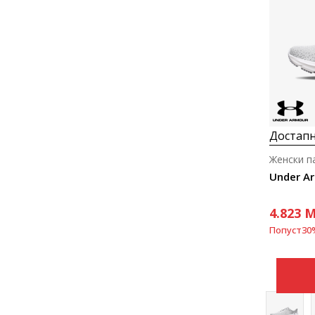
Достапн
Женски п
Under A
4.823
M
Попуст
30