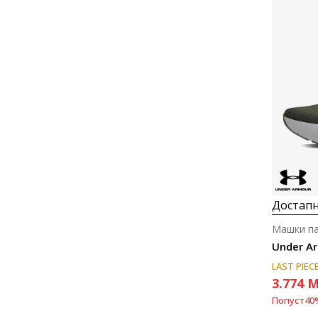
Достапн
Машки па
Under Ar
LAST PIEC
3.774
M
Попуст
40