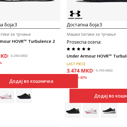
а боја:
3
Достапна боја:
3
тики за трчање
Машки патики за трчање
rmour HOVR™ Turbulence 2
Prosecna ocena
:
KD
Under Armour HOVR™ Turbul
6.290
MKD
%
LAST PIECE
3.474
MKD
5.790
MKD
Попуст
40
%
Додај во кошничка
Додај во кош