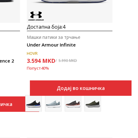
Достапна боја:
4
Машки патики за трчање
Under Armour Infinite
HOVR
3.594
MKD
ence 2
5.990
MKD
Попуст
40
%
Додај во кошничка
ничка