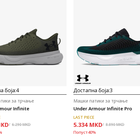
Uporedi
Uporedi
а боја:
4
Достапна боја:
3
тики за трчање
Машки патики за трчање
mour Infinite
Under Armour Infinite Pro
E
LAST PIECE
KD
5.334
MKD
6.290
MKD
8.890
MKD
%
Попуст
40
%