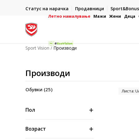
И ДЕНА
ДВА НАЧИНА НА ПЛАЌАЊЕ
Статус на нарачка
Продавници
Sport&Bonus
ронска платежна
- во готово или со електронска платежна картичк
Летно намалување
Мажи
Жени
Деца
Sport Vision
Производи
Производи
Обувки
(25)
Листа: 
Пол
Возраст