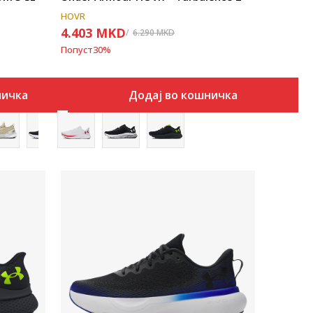
HOVR
4.403
MKD
6.290
MKD
Попуст
30
%
ничка
Додај во кошничка
Uporedi