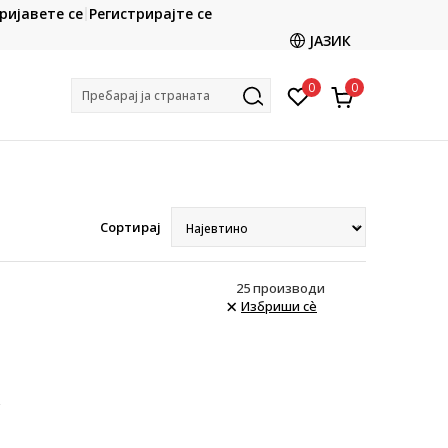
ријавете се
Регистрирајте се
Ценовник
Кон
ЈАЗИК
0
0
Пребарај ја страната
Сортирај
25
производи
Избриши сè