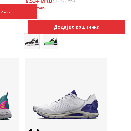
6.534
MKD
10.890
MKD
Попуст
40
%
ничка
Додај во кошничка
Uporedi