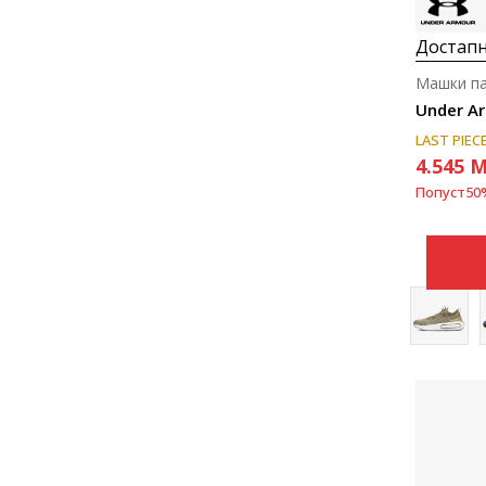
Достапн
Машки па
Under Ar
LAST PIEC
4.545
M
Попуст
50