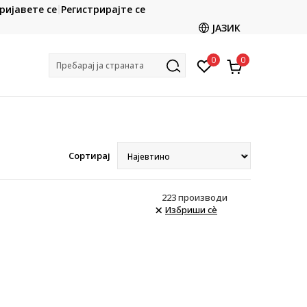
CLICK & COLLECT
ријавете се
Регистрирајте се
ете со картичка online и подигнете во продавницата
ЈАЗИК
по ваш избор
0
0
Пребарај ја страната
Сортирај
223
производи
Избриши сè