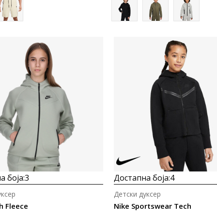
Uporedi
Uporedi
а боја:
3
Достапна боја:
4
уксер
Детски дуксер
h Fleece
Nike Sportswear Tech