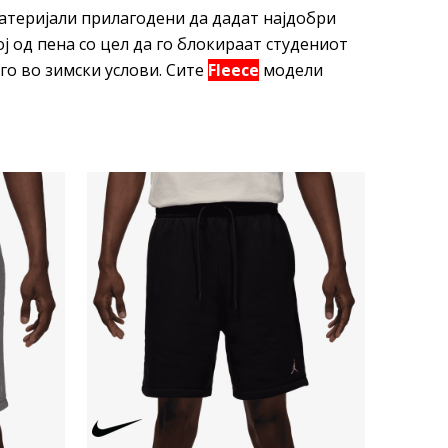
атеријали прилагодени да дадат најдобри
ј од пена со цел да го блокираат студениот
го во зимски услови. Сите
Fleece
модели
Uporedi