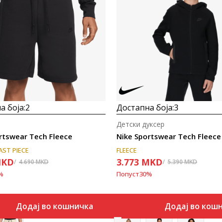
Uporedi
Uporedi
а боја:
2
Достапна боја:
3
Детски дуксер
rtswear Tech Fleece
Nike Sportswear Tech Fleece
AST PIECE
FLEECE
KD
3.773
MKD
4.690
MKD
5.390
MKD
%
Попуст
30
%
Додај во кошничка
Додај во кош