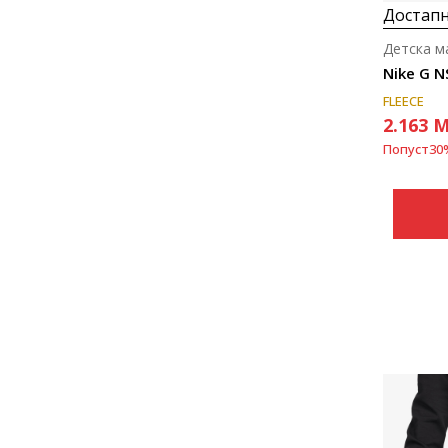
Достапн
Детска м
Nike G 
FLEECE
2.163
M
Попуст
30