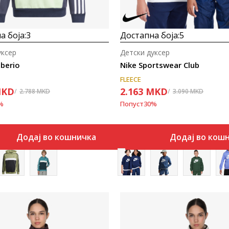
а боја:
3
Достапна боја:
5
уксер
Детски дуксер
iberio
Nike Sportswear Club
FLEECE
KD
2.163
MKD
2.788
MKD
3.090
MKD
%
Попуст
30
%
Додај во кошничка
Додај во кош