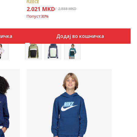
FLEECE
2.021
MKD
2.888
MKD
Попуст
30
%
ничка
Додај во кошничка
Uporedi