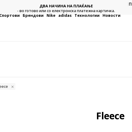
П
ДВА НАЧИНА НА ПЛАЌАЊЕ
тежна
Плат
- во готово или со електронска платежна картичка.
Спортови
Брендови
Nike
adidas
Технологии
Новости
leece
Fleece