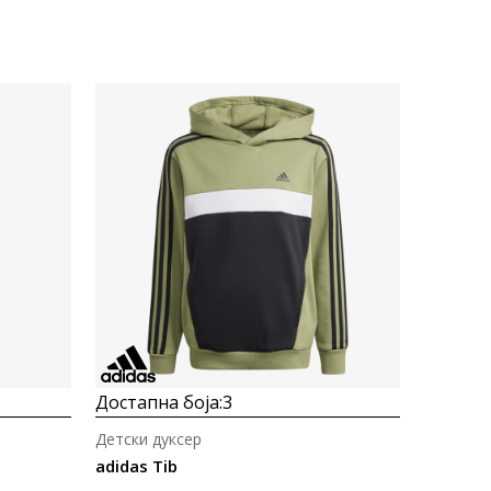
Uporedi
Достапна боја:
3
Детски дуксер
adidas Tib