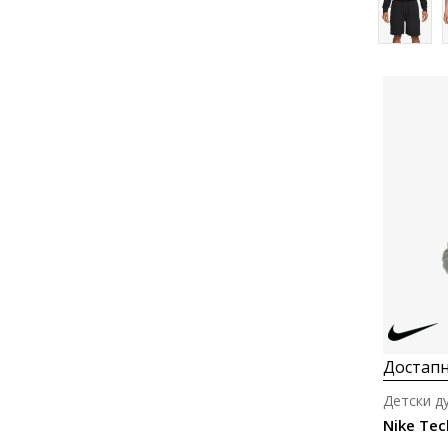
Достапн
Детски д
Nike Tec