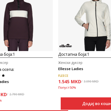
Uporedi
Uporedi
а боја:
1
Достапна боја:
1
уксер
Женски дуксер
Ellesse Ladies
a ocena
:
FLEECE
1.545
MKD
adies
3.090
MKD
Попуст
50
%
KD
2.790
MKD
%
Додај во кош