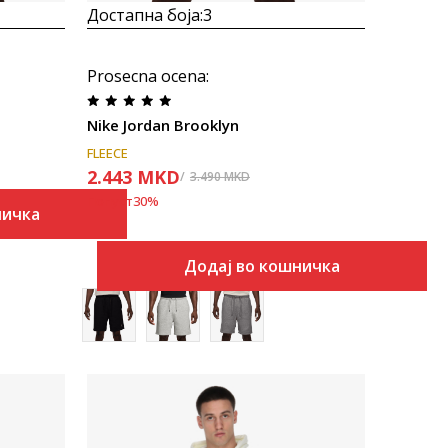
Достапна боја:
3
Prosecna ocena
:
Nike Jordan Brooklyn
FLEECE
2.443
MKD
3.490
MKD
Попуст
30
%
ничка
Додај во кошничка