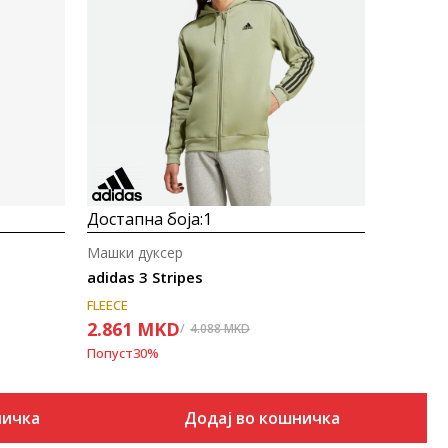
Uporedi
Достапна боја:
1
Машки дуксер
adidas 3 Stripes
FLEECE
2.861
MKD
4.088
MKD
Попуст
30
%
ничка
Додај во кошничка