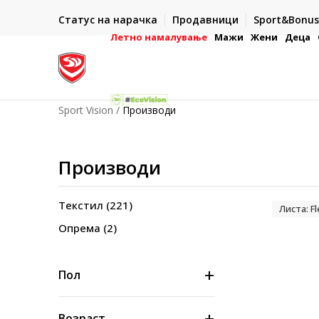
ИСПОРАКА ВО РОК ОД 5 РАБОТНИ ДЕНА
Статус на нарачка
Продавници
Sport&Bonus
-222
- на сите нарачки во готово или со електронска пла
картичка
Летно намалување
Мажи
Жени
Деца
Sport Vision
Производи
Производи
Текстил
(221)
Листа: F
Опрема
(2)
Пол
Возраст