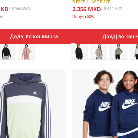
FLEECE
LAST PIECE
KD
2.356
MKD
5.390
MKD
5.890
MKD
%
Попуст
60
%
Додај во кошничка
Додај во кош
Uporedi
Uporedi