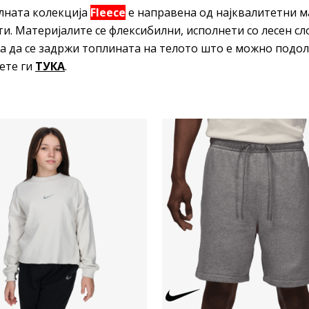
лната колекција
Fleece
е направена од најквалитетни м
ти. Материјалите се флексибилни, исполнети со лесен сло
за да се задржи топлината на телото што е можно подол
ете ги
ТУКА
.
Uporedi
Uporedi