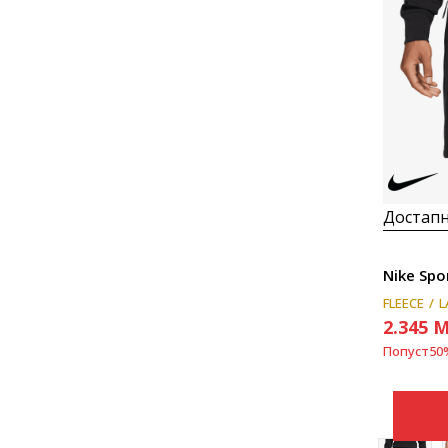
Достапн
Nike Spo
FLEECE
L
2.345
M
Попуст
50