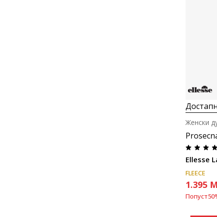
Достапн
Женски д
Prosecn
Ellesse L
FLEECE
1.395
M
Попуст
50