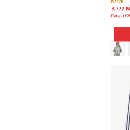
FLEECE
3.772
M
Попуст
30