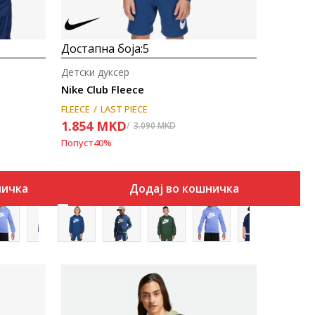
Достапна боја:
5
Детски дуксер
Nike Club Fleece
FLEECE
LAST PIECE
1.854
MKD
3.090
MKD
Попуст
40
%
ничка
Додај во кошничка