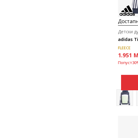
Достапн
Детски д
adidas T
FLEECE
1.951
M
Попуст
30