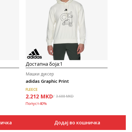
Uporedi
Достапна боја:
1
Машки дуксер
adidas Graphic Print
FLEECE
2.212
MKD
3.688
MKD
Попуст
40
%
ничка
Додај во кошничка