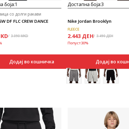
а боја:
1
Достапна боја:
3
аица со долги ракави
NSW DF FLC CREW DANCE
Nike Jordan Brooklyn
FLEECE
KD
2.443
ДЕН
3.090
MKD
3.490
ДЕН
%
Попуст
30
%
Додај во кошничка
Додај во кош