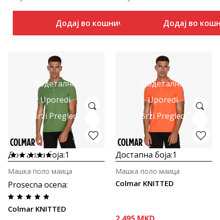
Додај во кошничка
Додај во кош
Подетално
Подетално
Uporedi
Uporedi
Brzi Pregled
Brzi Pregled
Достапна боја:
1
Достапна боја:
1
Машка поло маица
Машка поло маица
Colmar KNITTED
Prosecna ocena
:
Colmar KNITTED
2.495
MKD