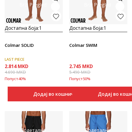
Brzi Pregled
Brzi Pregled
Достапна боја:
1
Достапна боја:
1
Colmar SOLID
Colmar SWIM
LAST PIECE
2.814
MKD
2.745
MKD
4.690
MKD
5.490
MKD
Попуст
40
%
Попуст
50
%
Додај во кошничка
Додај во кош
Подетално
Подетално