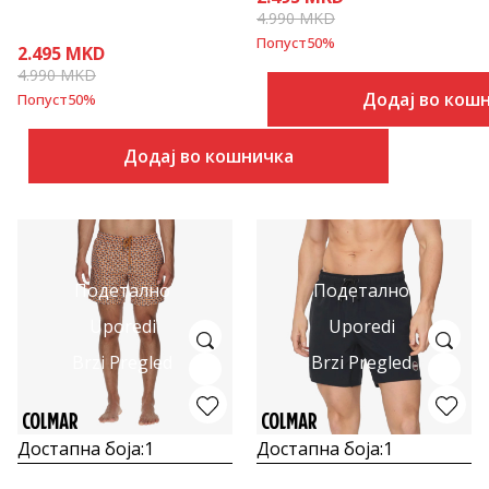
4.990
MKD
Попуст
50
%
2.495
MKD
4.990
MKD
Додај во кош
Попуст
50
%
Додај во кошничка
Подетално
Подетално
Uporedi
Uporedi
Brzi Pregled
Brzi Pregled
Достапна боја:
1
Достапна боја:
1