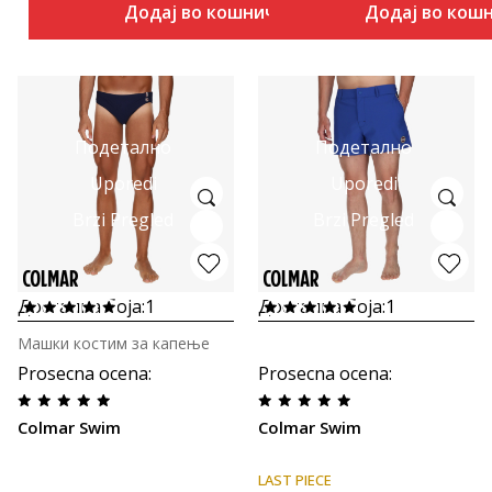
Додај во кошничка
Додај во кош
Подетално
Подетално
Uporedi
Uporedi
Brzi Pregled
Brzi Pregled
Достапна боја:
1
Достапна боја:
1
Машки костим за капење
Prosecna ocena
:
Prosecna ocena
:
Colmar Swim
Colmar Swim
LAST PIECE