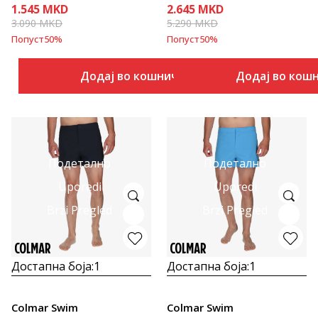
1.545
MKD
2.645
MKD
3.090
MKD
5.290
MKD
Попуст
50
%
Попуст
50
%
Додај во кошничка
Додај во кош
Подетално
Подетално
Uporedi
Uporedi
Brzi Pregled
Brzi Pregled
Достапна боја:
1
Достапна боја:
1
Colmar Swim
Colmar Swim