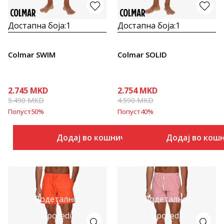
Достапна боја:
1
Достапна боја:
1
Colmar SWIM
Colmar SOLID
2.745
MKD
2.754
MKD
5.490
MKD
4.590
MKD
Попуст
50
%
Попуст
40
%
Додај во кошничка
Додај во кош
Подетално
Подетално
Uporedi
Uporedi