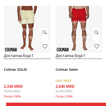
Подетално
Подетално
Uporedi
Uporedi
Brzi Pregled
Brzi Pregled
Достапна боја:
1
Достапна боја:
1
Colmar SOLID
Colmar Swim
LAST PIECE
2.345
MKD
2.645
MKD
4.690
MKD
5.290
MKD
Попуст
50
%
Попуст
50
%