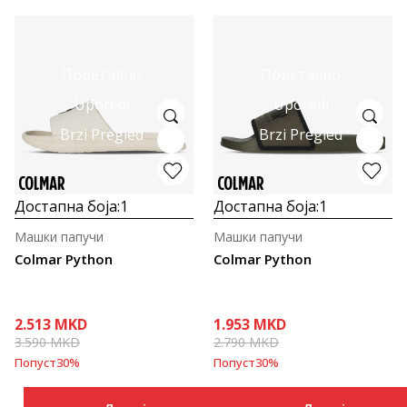
Подетално
Подетално
Uporedi
Uporedi
Brzi Pregled
Brzi Pregled
Достапна боја:
1
Достапна боја:
1
Машки папучи
Машки папучи
Colmar Python
Colmar Python
2.513
MKD
1.953
MKD
3.590
MKD
2.790
MKD
Попуст
30
%
Попуст
30
%