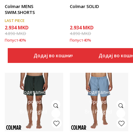
Colmar MENS
Colmar SOLID
SWIM.SHORTS
LAST PIECE
2.934
MKD
2.934
MKD
4.890
MKD
4.890
MKD
Попуст
40
%
Попуст
40
%
Додај во кошничка
Додај во кош
Подетално
Подетално
Uporedi
Uporedi
Brzi Pregled
Brzi Pregled