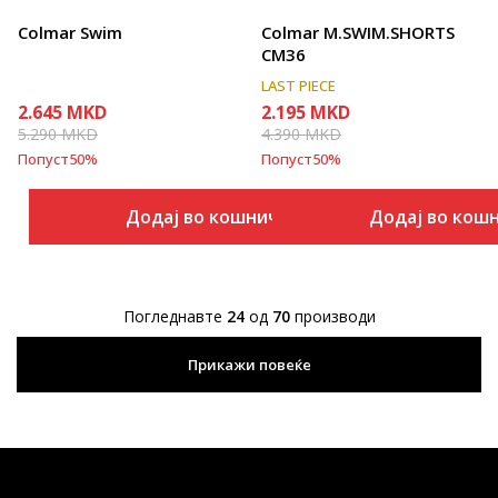
Colmar Swim
Colmar M.SWIM.SHORTS
CM36
LAST PIECE
2.645
MKD
2.195
MKD
5.290
MKD
4.390
MKD
Попуст
50
%
Попуст
50
%
Додај во кошничка
Додај во кош
Погледнавте
24
од
70
производи
Прикажи повеќе