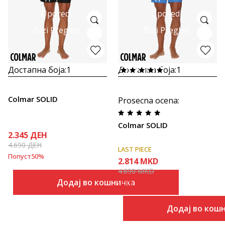
Uporedi
Uporedi
Brzi Pregled
Brzi Pregled
Достапна боја:
1
Достапна боја:
1
Colmar SOLID
Prosecna ocena
:
Colmar SOLID
2.345
ДЕН
4.690
ДЕН
LAST PIECE
Попуст
50
%
2.814
MKD
4.690
MKD
Додај во кошничка
Попуст
40
%
Додај во кош