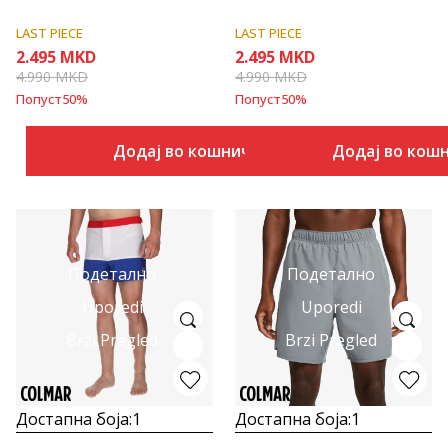
LAST PIECE
LAST PIECE
2.495
MKD
2.495
MKD
4.990
MKD
4.990
MKD
Попуст
50
%
Попуст
50
%
Додај во кошничка
Додај во кош
Подетално
Подетално
Uporedi
Uporedi
Brzi Pregled
Brzi Pregled
Достапна боја:
1
Достапна боја:
1