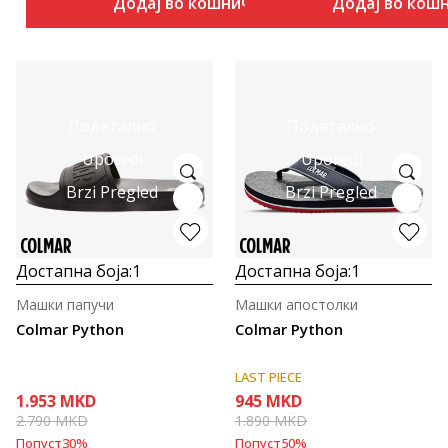
Додај во кошничка
Додај во кош
Подетално
Подетално
Uporedi
Uporedi
Brzi Pregled
Brzi Pregled
Достапна боја:
1
Достапна боја:
1
Машки папучи
Машки апостолки
Colmar Python
Colmar Python
LAST PIECE
1.953
MKD
945
MKD
2.790
MKD
1.890
MKD
Попуст
30
%
Попуст
50
%