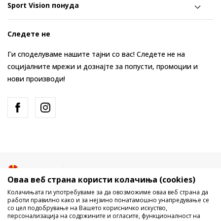
Sport Vision понуда
Следете не
Ги споделуваме нашите тајни со вас! Следете не на
социјалните мрежи и дознајте за попусти, промоции и
нови производи!
Македонија
Промена
Оваа веб страна користи колачиња (cookies)
Колачињата ги употребуваме за да овозможиме оваа веб страна да
работи правилно како и за нејзино понатамошно унапредување се
со цел подобрување на Вашето корисничко искуство,
персонализација на содржините и огласите, функционалност на