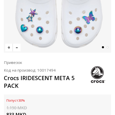
Привезок
Код на производ:
10017494
Crocs IRIDESCENT META 5
PACK
Попуст
30
%
1.190
MKD
833
MKD