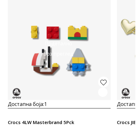
Подетално
Брз преглед
Достапна боја:
1
Достапна
Crocs 4LW Masterbrand 5Pck
Crocs JIB