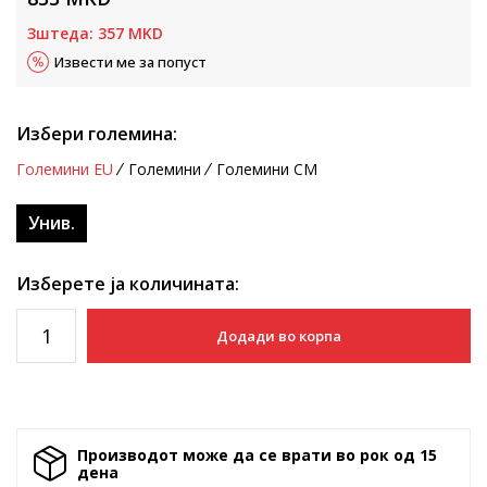
Зштеда:
357
MKD
Извести ме за попуст
Избери големина:
Големини EU
Големини
Големини CM
Унив.
Изберете ја количината:
Додади во корпа
Производот може да се врати во рок од 15
денa