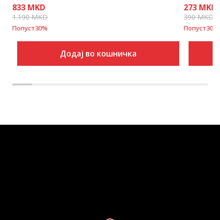
833
MKD
273
MKD
1.190
MKD
390
MKD
Попуст
30
%
Попуст
30
%
Додај во кошничка