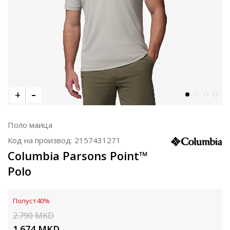
Поло маица
Код на производ:
2157431271
Columbia Parsons Point™
Polo
Попуст
40
%
2.790
MKD
1.674
MKD