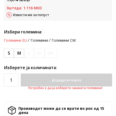
Зштеда:
1.116
MKD
Извести ме за попуст
Избери големина:
Големини EU
Големини
Големини CM
S
M
L
XL
2XL
Изберете ја количината:
Додади во корпа
Потребно е да ја изберете саканата големина!
Производот може да се врати во рок од 15
денa