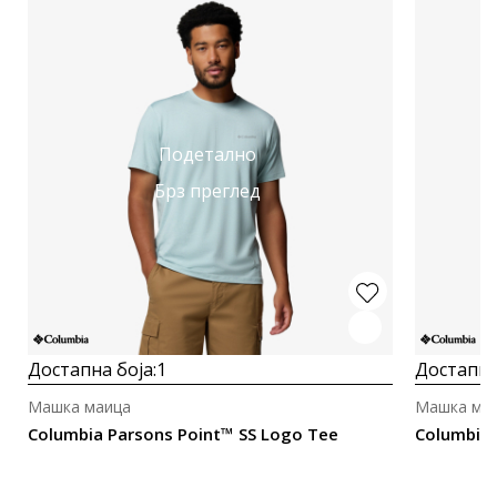
Подетално
Брз преглед
Достапна боја:
1
Достапна
Машка маица
Машка ма
Columbia Parsons Point™ SS Logo Tee
Columbia 