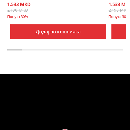
1.533
MKD
1.533
MK
2.190
MKD
2.190
MKD
Попуст
30
%
Попуст
30
%
Додај во кошничка