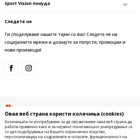
Sport Vision понуда
Следете не
Ги споделуваме нашите тајни со вас! Следете не на
социјалните мрежи и дознајте за попусти, промоции и
нови производи!
Македонија
Промена
Оваа веб страна користи колачиња (cookies)
Колачињата ги употребуваме за да овозможиме оваа веб страна да
работи правилно како и за нејзино понатамошно унапредување се
со цел подобрување на Вашето корисничко искуство,
персонализација на содржините и огласите, функционалност на