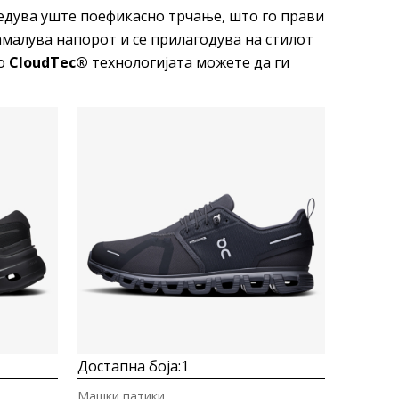
едува уште поефикасно трчање, што го прави
амалува напорот и се прилагодува на стилот
со
CloudTec®
технологијата можете да ги
Uporedi
Достапна боја:
1
Машки патики