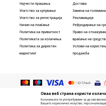
Најчести прашања
Достава
Упатство за купување
Замена на големина
Упатство за регистрација
Рекламациja
Начин на плаќање
Рефундирање на ср
Политика на приватност
Право на откажува
Политиката за колачиња
враќање на средств
Политика за директен
Услови на користењ
маркетинг
продажба
Оваа веб страна користи колачи
Не е дозволено превземање или ко
Колачињата ги употребуваме за да овозможи
трговски марки, комерцијални содржи
Вашето корисничко искуство, персонализаци