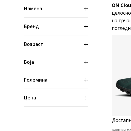
ON Clo
Намена
целосно
на трча
Бренд
погледн
Возраст
Боја
Големина
Цена
Достапн
Машки па