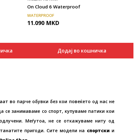
On Cloud 6 Waterproof
WATERPROOF
11.090
MKD
ничка
Додај во кошничка
аат во парче обувки без кои повеќето од нас не
а се занимаваме со спорт, купуваме патики кои
одлучени. Меѓутоа, не се откажуваме ниту од
станатите пригоди. Сите модели на
спортски
и