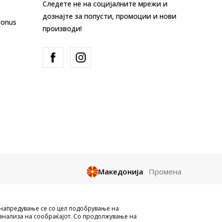
Следете не на социјалните мрежи и
дознајте за попусти, промоции и нови
Bonus
производи!
Македонија
Промена
и целосно a се однесува на логоа,
унапредување се со цел подобрување на
и да се користат за било какви цели,
анализа на сообраќајот. Со продолжување на