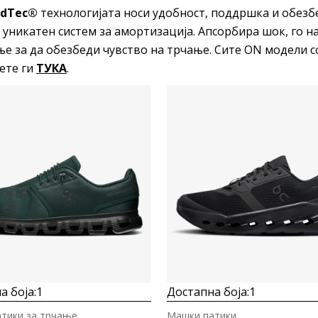
udTec®
технологијата носи удобност, поддршка и обезб
 уникатен систем за амортизација. Апсорбира шок, го н
ње за да обезбеди чувство на трчање. Сите ON модели 
ете ги
ТУКА
.
Uporedi
Uporedi
а боја:
1
Достапна боја:
1
тики за трчање
Машки патики