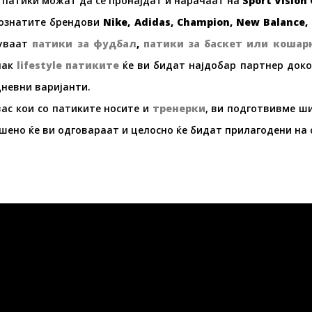
патики можат да се пронајдат и нарачаат на
Sport Vision 
познатите брендови
Nike, Adidas, Champion, New Balance, 
нуваат
патики за фудбал
,
патики за баскет или кошар
пак
lifestyle
патиките
ќе ви бидат најдобар партнер докол
дневни варијанти.
вас кои со патиките носите и
тренерки
, ви подготвивме ш
шено ќе ви одговараат и целосно ќе бидат прилагодени на 