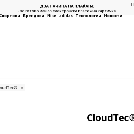
П
ДВА НАЧИНА НА ПЛАЌАЊЕ
тежна
Плат
- во готово или со електронска платежна картичка.
Спортови
Брендови
Nike
adidas
Технологии
Новости
CloudTec®
CloudTec