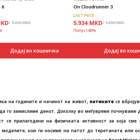
 6
On Cloudrunner 3
LAST PIECE
KD
5.934
MKD
9.890
MKD
9.890
MKD
%
Попуст
40
%
Додај во кошничка
Додај во кош
ика на годините и начинот на живот,
патиките
се вбројув
а го замислиме денот. Доколку во меѓувреме почнуваме д
ст се прилагодени на физичката активност за која сме 
моделите, кои ги носиме на патот до теретаната или о