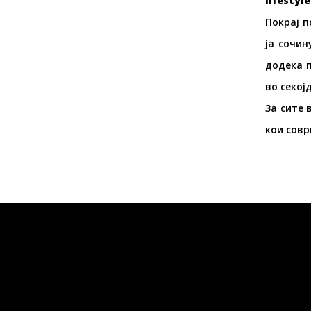
lifestyle
Покрај 
ја сочи
додека 
во секој
За сите 
кои совр