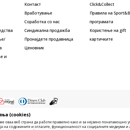
Контакт
Click&Collect
Вработување
Правила на Sport&
Соработка со нас
програмата
едства
Синдикална продажба
Користење на gift
ње/
Пронајдете продавница
картичките
а
Ценовник
е и
ња (cookies)
ристење на содржината од интернет страните на Sport Vision, делумно ил
ме оваа веб страна да работи правилно како и за нејзино понатамошно 
ни, ниту истите да се отстапуваат на трети лица, јавно да се објавуваат ил
ја на содржините и огласите, функционалност на социјалните медиуми и 
без писмена согласност од БДС.МК ДООЕЛ.