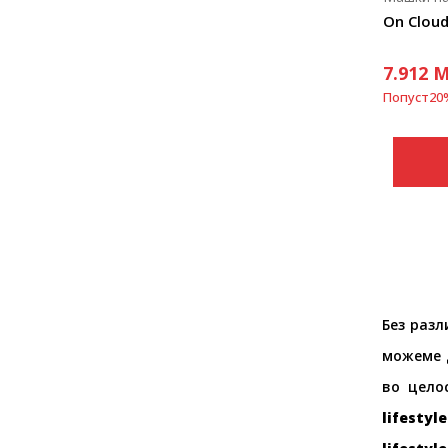
On Cloud
7.912
M
Попуст
20
Без разл
можеме д
во цело
lifestyle