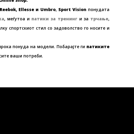
Online Shop.
Reebok, Ellesse
и
Umbro
,
Sport Vision
понудата
ка
, меѓутоа и
патики за тренинг
и за
трчање
,
ку спортскиот стил со задоволство го носите и
ирока понуда на модели. Побарајте ги
патиките
сите ваши потреби.