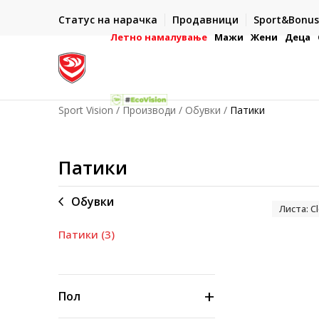
ИСПОРАКА ВО РОК ОД 5 РАБОТНИ ДЕНА
Статус на нарачка
Продавници
Sport&Bonus
-222
- на сите нарачки во готово или со електронска пла
картичка
Летно намалување
Мажи
Жени
Деца
Sport Vision
Производи
Обувки
Патики
Патики
Обувки
Листа: 
Патики
(3)
Пол