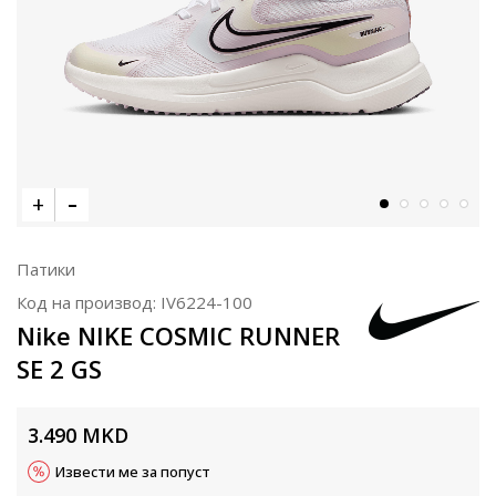
Патики
Код на производ:
IV6224-100
Nike NIKE COSMIC RUNNER
SE 2 GS
3.490
MKD
Извести ме за попуст