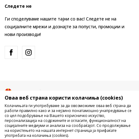
Следете не
Ги споделуваме нашите тајни со вас! Следете не на
социјалните мрежи и дознајте за попусти, промоции и
нови производи!
Македонија
Промена
Оваа веб страна користи колачиња (cookies)
Колачињата ги употребуваме за да овозможиме оваа веб страна да
работи правилно како и за нејзино понатамошно унапредување се
со цел подобрување на Вашето корисничко искуство,
персонализација на содржините и огласите, функционалност на
социјалните медиуми и анализа на сообраќајот. Со продолжување
на користењето на нашата интернет страница ја прифаќате
употребата на колачиња (cookies).
Не е дозволено превземање или користење на содржината од