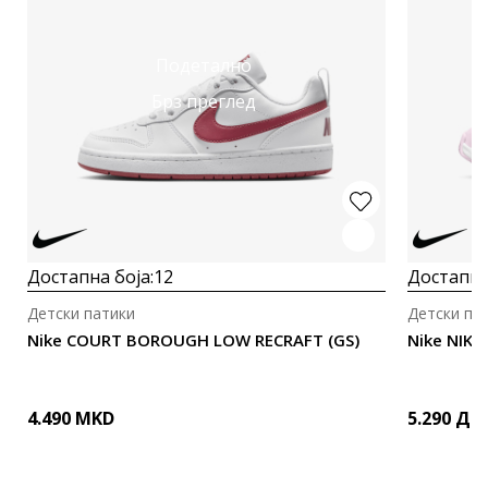
Подетално
Брз преглед
Достапна боја:
12
Достапна
Детски патики
Детски па
Nike COURT BOROUGH LOW RECRAFT (GS)
Nike NIKE
4.490
MKD
5.290
ДЕ