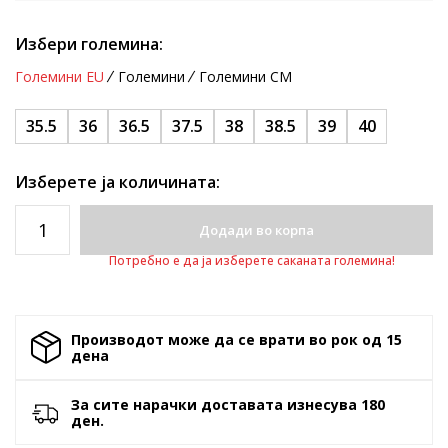
Избери големина:
Големини EU
Големини
Големини CM
35.5
36
36.5
37.5
38
38.5
39
40
Изберете ја количината:
Додади во корпа
Потребно е да ја изберете саканата големина!
Производот може да се врати во рок од 15
денa
За сите нарачки доставата изнесува 180
ден.