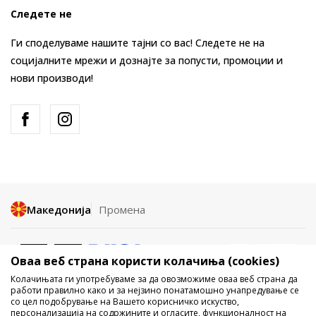
Следете не
Ги споделуваме нашите тајни со вас! Следете не на
социјалните мрежи и дознајте за попусти, промоции и
нови производи!
Македонија
Промена
Оваа веб страна користи колачиња (cookies)
Колачињата ги употребуваме за да овозможиме оваа веб страна да
работи правилно како и за нејзино понатамошно унапредување се
со цел подобрување на Вашето корисничко искуство,
Не е дозволено превземање или користење на содржината од
персонализација на содржините и огласите, функционалност на