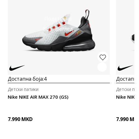
Подетално
Брз преглед
Достапна боја:
4
Достапна
Детски патики
Детски па
Nike NIKE AIR MAX 270 (GS)
Nike NIKE
7.990
MKD
7.990
MK