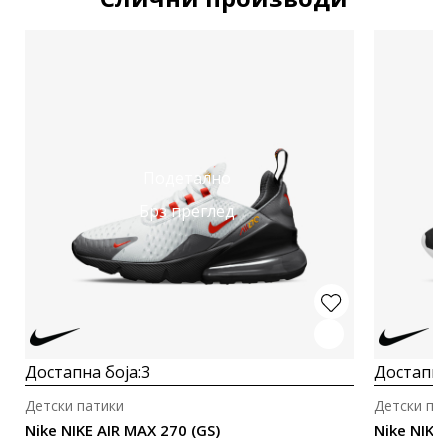
Подетално
Брз преглед
Достапна боја:
3
Достапна
Детски патики
Детски па
Nike NIKE AIR MAX 270 (GS)
Nike NIKE