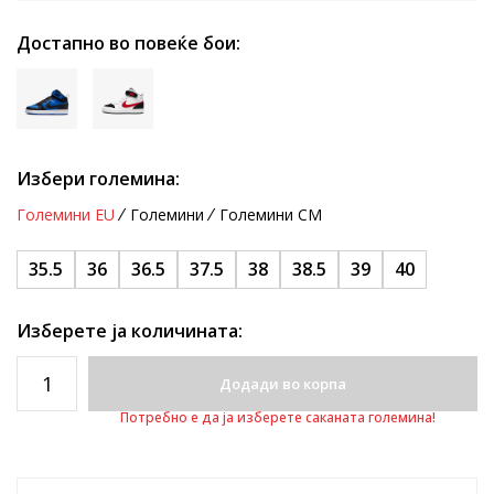
Достапно во повеќе бои:
Избери големина:
Големини EU
Големини
Големини CM
35.5
36
36.5
37.5
38
38.5
39
40
Изберете ја количината:
Додади во корпа
Потребно е да ја изберете саканата големина!