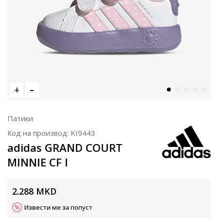
Патики
Код на производ:
KI9443
adidas GRAND COURT
MINNIE CF I
2.288
MKD
Извести ме за попуст