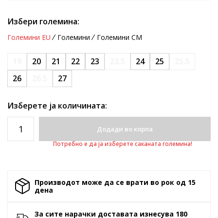
Избери големина:
Големини EU
Големини
Големини CM
19
20
21
22
23
23.5
24
25
25.5
26
26.5
27
Изберете ја количината:
Додади во корпа
Потребно е да ја изберете саканата големина!
Производот може да се врати во рок од 15
денa
За сите нарачки доставата изнесува 180