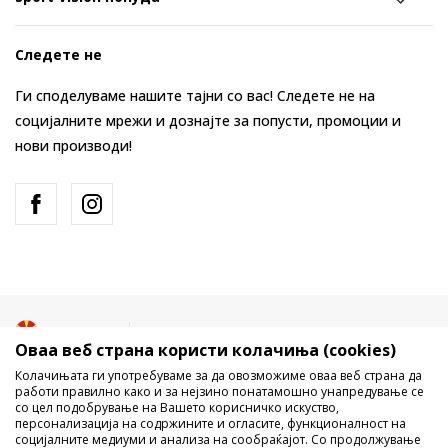
Следете не
Ги споделуваме нашите тајни со вас! Следете не на
социјалните мрежи и дознајте за попусти, промоции и
нови производи!
Македонија
Промена
Оваа веб страна користи колачиња (cookies)
Колачињата ги употребуваме за да овозможиме оваа веб страна да
работи правилно како и за нејзино понатамошно унапредување се
со цел подобрување на Вашето корисничко искуство,
персонализација на содржините и огласите, функционалност на
социјалните медиуми и анализа на сообраќајот. Со продолжување