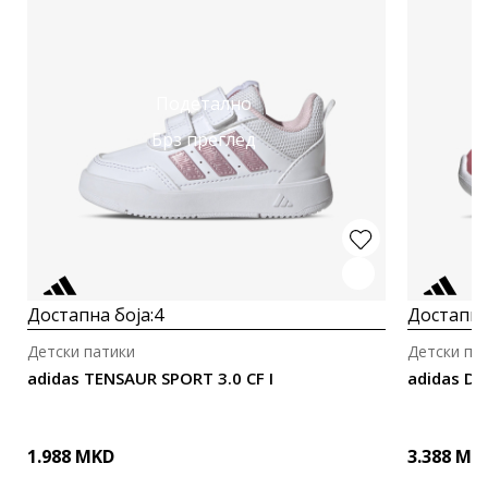
Подетално
Брз преглед
Достапна боја:
4
Достапна
Детски патики
Детски па
adidas TENSAUR SPORT 3.0 CF I
adidas Di
1.988
MKD
3.388
MK