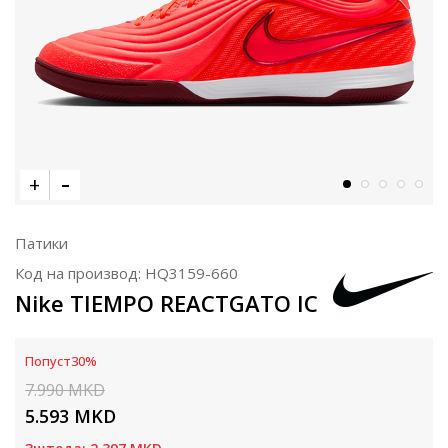
Патики
Код на производ:
HQ3159-660
Nike TIEMPO REACTGATO IC
Попуст
30
%
7.990
MKD
5.593
MKD