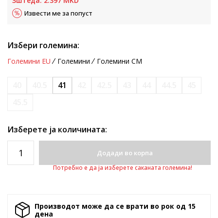
Зштеда:
2.397
MKD
Извести ме за попуст
Избери големина:
Големини EU
Големини
Големини CM
40
40.5
41
42
42.5
43
44
44.5
45
45.5
Изберете ја количината:
Додади во корпа
Потребно е да ја изберете саканата големина!
Производот може да се врати во рок од 15
денa