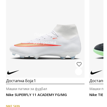
Подетално
Брз преглед
Достапна боја:
1
Достапна
Машки патики за фудбал
Машки пат
Nike SUPERFLY 11 ACADEMY FG/MG
Nike TIE
NIKE SKIN