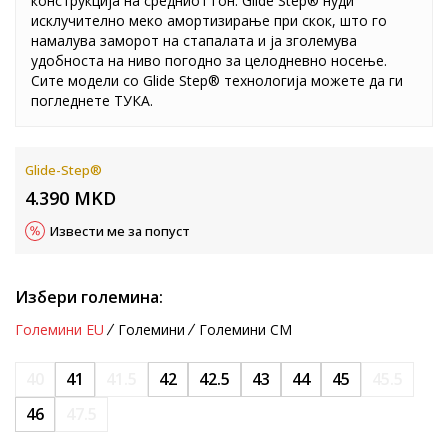
конструкција на средниот ѓон. Glide Step® нуди
исклучително меко амортизирање при скок, што го
намалува заморот на стапалата и ја зголемува
удобноста на ниво погодно за целодневно носење.
Сите модели со Glide Step® технологија можете да ги
погледнете
ТУКА
.
Glide-Step®
4.390
MKD
Извести ме за попуст
Избери големина:
Големини EU
Големини
Големини CM
40
41
41.5
42
42.5
43
44
45
45.5
46
47.5