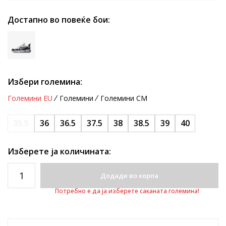
Достапно во повеќе бои:
Избери големина:
Големини EU
Големини
Големини CM
35.5
36
36.5
37.5
38
38.5
39
40
Изберете ја количината:
Додади во корпа
Потребно е да ја изберете саканата големина!