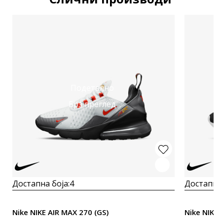
Подетално
Брз преглед
Достапна боја:
4
Достапна
Nike NIKE AIR MAX 270 (GS)
Nike NIKE