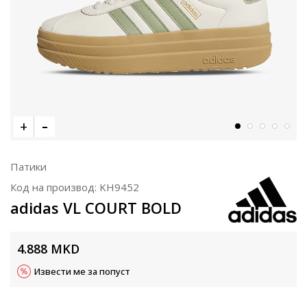
Патики
Код на производ:
KH9452
adidas VL COURT BOLD
4.888
MKD
Извести ме за попуст