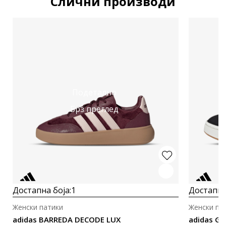
Слични производи
Подетално
Брз преглед
Достапна боја:
1
Достапна
Женски патики
Женски па
adidas BARREDA DECODE LUX
adidas G