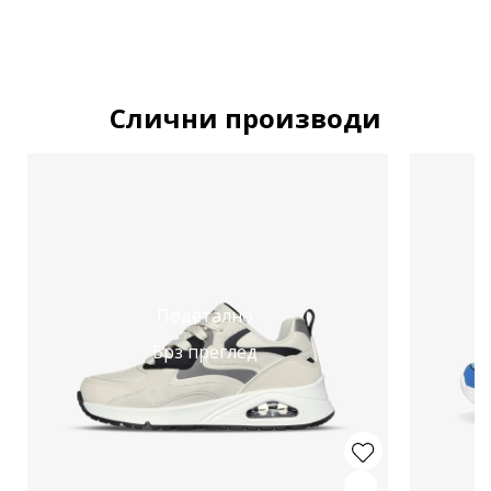
Слични производи
Подетално
Брз преглед