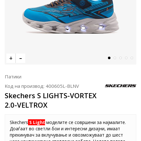
Патики
Код на производ:
400605L-BLNV
Skechers S LIGHTS-VORTEX
2.0-VELTROX
Skechers
S Light
моделите се совршени за најмалите.
Доаѓаат во светли бои и интересни дизајни, имаат
прекинувач за вклучување и овозможуваат до шест