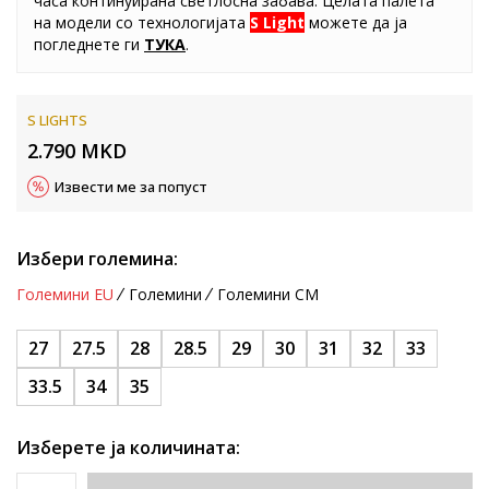
часа континуирана светлосна забава. Целата палета
на модели со технологијата
S Light
можете да ја
погледнете ги
ТУКА
.
S LIGHTS
2.790
MKD
Извести ме за попуст
Избери големина:
Големини EU
Големини
Големини CM
27
27.5
28
28.5
29
30
31
32
33
33.5
34
35
Изберете ја количината: