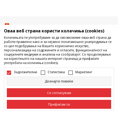
Македонија
Промена
Оваа веб страна користи колачиња (cookies)
Колачињата ги употребуваме за да овозможиме оваа веб страна да
работи правилно како и за нејзино понатамошно унапредување се
со цел подобрување на Вашето корисничко искуство,
персонализација на содржините и огласите, функционалност на
социјалните медиуми и анализа на сообраќајот. Со продолжување
на користењето на нашата интернет страница ја прифаќате
употребата на колачиња (cookies).
Не е дозволено превземање или користење на содржината од
интернет страните на Sport Vision, делумно или целосно a се
Задолжителни
Статистика
Маркетинг
однесува на логоа, трговски марки, комерцијални содржини, ниту
истите да се отстапуваат на трети лица, јавно да се објавуваат или да
Дознајте повеќе
се користат за било какви цели, без писмена согласност од БДС.МК
ДООЕЛ.
Настојуваме да бидеме што попрецизни во описот на производот,
Се согласувам
фотографијата и самата цена, но не можеме да гарантираме дака
сите информации се комплетни и без грешка. Сите прикажани
Прифаќам се
производи на сајтот се дел од нашата понуда, но не се подразбира
дека мораат да се достапни во секој момент. Достапноста на
производите може да ја проверите и на телефонскиот број 02 3055
Задолжителни
Задолжителните колачиња ја прават страницата