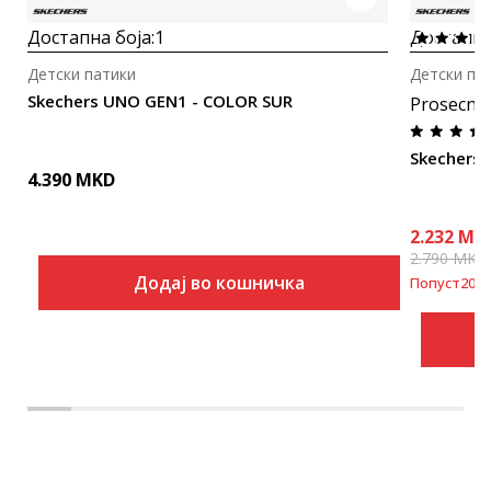
Достапна боја:
1
Достапна
Детски патики
Детски па
Skechers UNO GEN1 - COLOR SUR
Prosecna
Skechers 
4.390
MKD
2.232
MK
2.790
MKD
Додај во кошничка
Попуст
20
%