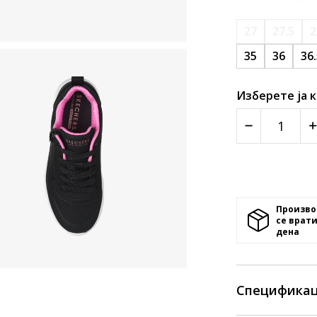
27
27.5
2
35
36
36
Изберете ја 
Произво
се врати
денa
Спецификац