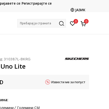
CLICK & COLLECT
ријавете се
Регистрирајте се
ете со картичка online и подигнете во продавницата
ЈАЗИК
по ваш избор
0
0
Пребарај ја страната
д:
310387L-BKRG
 Uno Lite
D
Извести ме за попуст
ина:
олемини
Големини CM