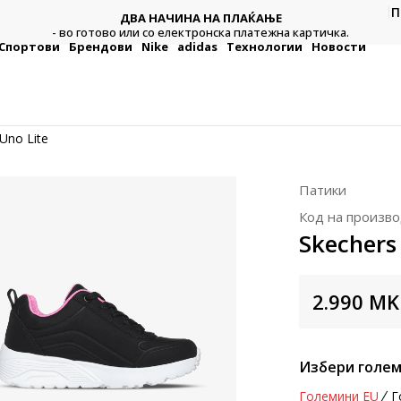
П
ДВА НАЧИНА НА ПЛАЌАЊЕ
тежна
Плат
- во готово или со електронска платежна картичка.
Спортови
Брендови
Nike
adidas
Технологии
Новости
Uno Lite
Патики
Код на произво
Skechers
2.990
MK
Избери голем
Големини EU
Г