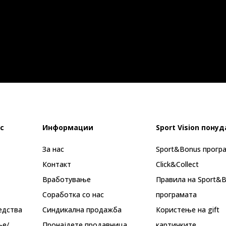
с
Информации
Sport Vision понуд
За нас
Sport&Bonus прогр
Контакт
Click&Collect
Вработување
Правила на Sport&
Соработка со нас
програмата
едства
Синдикална продажба
Користење на gift
ње/
Пронајдете продавница
картичките