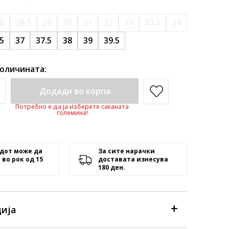
8
28.5
29
30
31
32
33
33.5
34
.5
37
37.5
38
39
39.5
количината:
Додади во корпа
Потребно е да ја изберете саканата
големина!
дот може да
За сите нарачки
 во рок од 15
доставата изнесува
180 ден.
ија