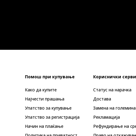
Помош при купување
Кориснички серви
Како да купите
Статус на нарачка
Најчести прашања
Достава
Упатство за купување
Замена на големина
Упатство за регистрација
Рекламациja
Начин на плаќање
Рефундирање на ср
Политика на приватност
Право на откажува