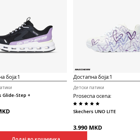
а боја:
1
Достапна боја:
1
атики
Детски патики
 Glide-Step +
Prosecna ocena
:
MKD
Skechers UNO LITE
3.990
MKD
Додај во кошничка