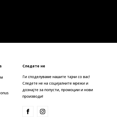
а
Следете не
Ги споделуваме нашите тајни со вас!
ам
Следете не на социјалните мрежи и
дознајте за попусти, промоции и нови
Bonus
производи!