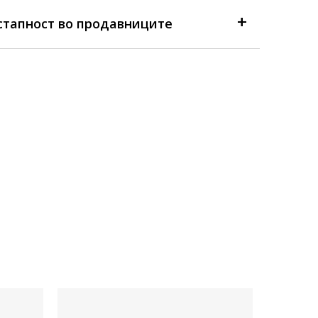
стапност во продавниците
Достапна