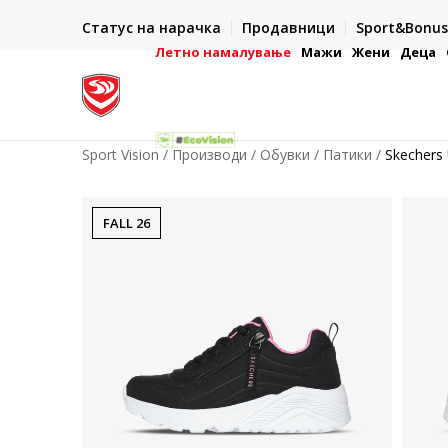
ИСПОРАКА ВО РОК ОД 5 РАБОТНИ ДЕНА
Статус на нарачка
Продавници
Sport&Bonus
-222
- на сите нарачки во готово или со електронска пла
картичка
Летно намалување
Мажи
Жени
Деца
Sport Vision
Производи
Обувки
Патики
Skechers 
FALL 26