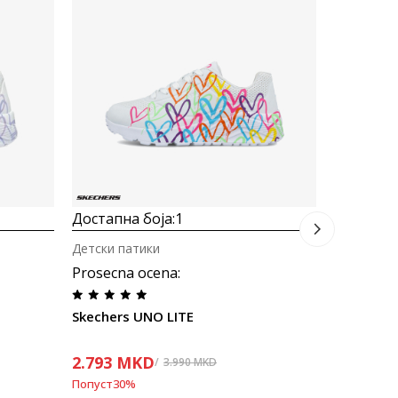
Детски па
Prosecna
Skechers 
2.793
M
Попуст
30
%
Достапна боја:
1
Детски патики
Prosecna ocena
:
Skechers UNO LITE
2.793
MKD
3.990
MKD
Попуст
30
%