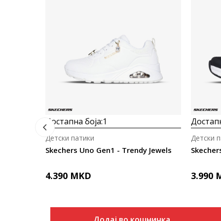
Достапна боја:
1
Достапн
Детски патики
Детски п
Skechers Uno Gen1 - Trendy Jewels
Skechers
4.390
MKD
3.990
Додај во кошничка