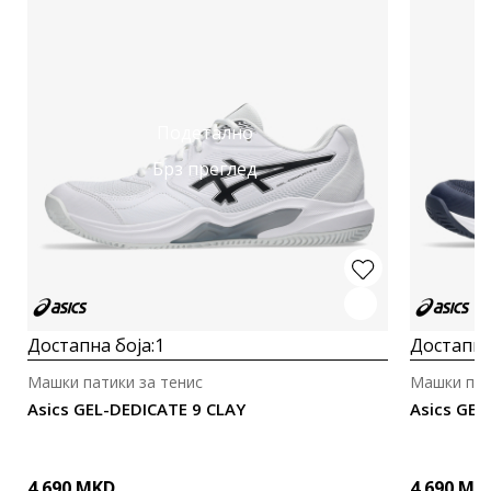
Подетално
Брз преглед
Достапна боја:
1
Достапна
Машки патики за тенис
Машки пат
Asics GEL-DEDICATE 9 CLAY
Asics GEL
4.690
MKD
4.690
MK