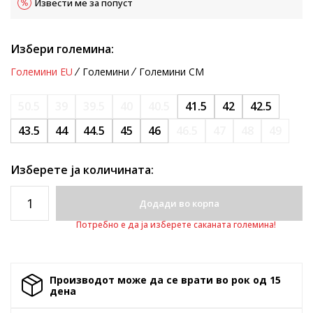
Извести ме за попуст
Избери големина:
Големини EU
Големини
Големини CM
50.5
39
39.5
40
40.5
41.5
42
42.5
43.5
44
44.5
45
46
46.5
47
48
49
Изберете ја количината:
Додади во корпа
Потребно е да ја изберете саканата големина!
Производот може да се врати во рок од 15
денa