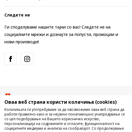
Следете не
Ги споделуваме нашите тајни со вас! Следете не на
социјалните мрежи и дознајте за попусти, промоции и
нови производи!
Македонија
Промена
Оваа веб страна користи колачиња (cookies)
Колачињата ги употребуваме за да овозможиме оваа веб страна да
работи правилно како и за нејзино понатамошно унапредување се
со цел подобрување на Вашето корисничко искуство,
персонализација на содржините и огласите, функционалност на
социјалните медиуми и анализа на сообраќајот. Со продолжување