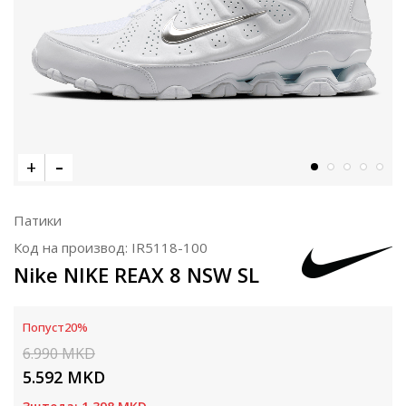
Патики
Код на производ:
IR5118-100
Nike NIKE REAX 8 NSW SL
Попуст
20
%
6.990
MKD
5.592
MKD