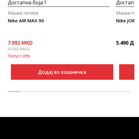
Достапна боја:
1
Достапна
Машки патики
Машки пат
Nike AIR MAX 90
Nike JOR
7.992
MKD
5.490
ДЕ
9.990
MKD
Попуст
20
%
Додај во кошничка