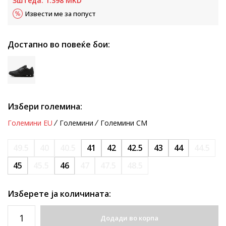
Зштеда:
1.398
MKD
Извести ме за попуст
Достапно во повеќе бои:
Избери големина:
Големини EU
Големини
Големини CM
49.5
40
40.5
41
42
42.5
43
44
44.5
45
45.5
46
47
47.5
48.5
Изберете ја количината:
Додади во корпа