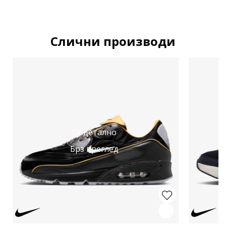
Слични производи
Подетално
Брз преглед