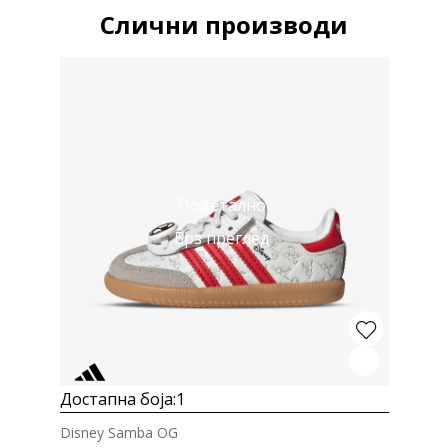
Слични производи
Подетално
Брз преглед
Достапна боја:
1
Disney Samba OG