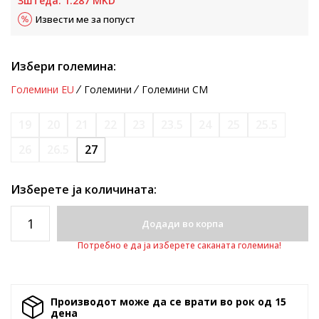
Зштеда:
1.287
MKD
Извести ме за попуст
Избери големина:
Големини EU
Големини
Големини CM
19
20
21
22
23
23.5
24
25
25.5
26
26.5
27
Изберете ја количината:
Додади во корпа
Потребно е да ја изберете саканата големина!
Производот може да се врати во рок од 15
денa