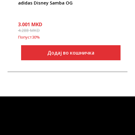
adidas Disney Samba OG
3.001
MKD
4.288
MKD
Попуст
30
%
Додај во кошничка