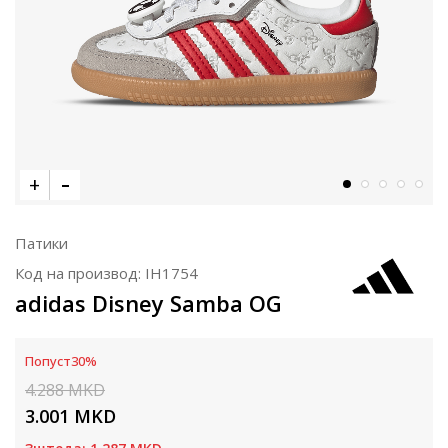
Патики
Код на производ:
IH1754
adidas Disney Samba OG
Попуст
30
%
4.288
MKD
3.001
MKD