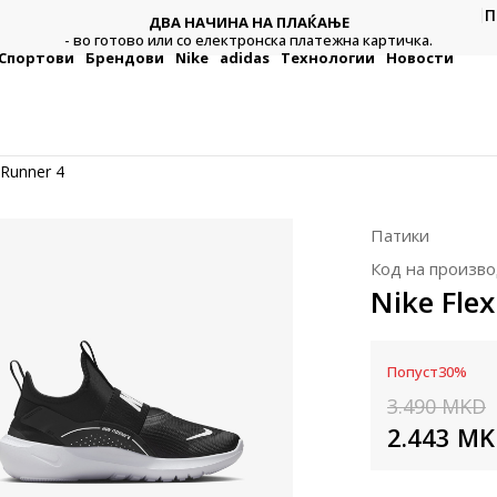
П
ДВА НАЧИНА НА ПЛАЌАЊЕ
тежна
Плат
- во готово или со електронска платежна картичка.
Спортови
Брендови
Nike
adidas
Технологии
Новости
 Runner 4
Патики
Код на произво
Nike Fle
Попуст
30
%
3.490
MKD
2.443
MK