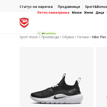
ИСПОРАКА ВО РОК ОД 5 РАБОТНИ ДЕНА
Статус на нарачка
Продавници
Sport&Bonus
-222
- на сите нарачки во готово или со електронска пла
картичка
Летно намалување
Мажи
Жени
Деца
Sport Vision
Производи
Обувки
Патики
Nike Flex