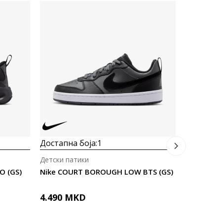
Достапна
Детски па
Nike NIK
3.490
M
Достапна боја:
1
Детски патики
O (GS)
Nike COURT BOROUGH LOW BTS (GS)
4.490
MKD