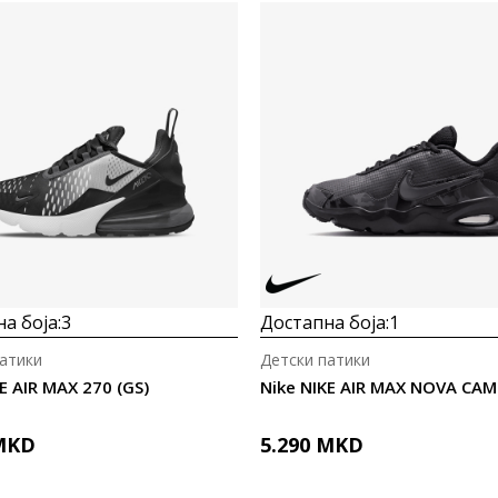
а боја:
3
Достапна боја:
1
атики
Детски патики
E AIR MAX 270 (GS)
Nike NIKE AIR MAX NOVA CAM
MKD
5.290
MKD