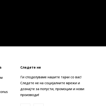
а
Следете не
Ги споделуваме нашите тајни со вас!
ам
Следете не на социјалните мрежи и
дознајте за попусти, промоции и нови
Bonus
производи!