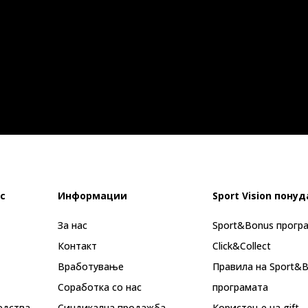
с
Информации
Sport Vision понуд
За нас
Sport&Bonus прогр
Контакт
Click&Collect
Вработување
Правила на Sport&
Соработка со нас
програмата
едства
Синдикална продажба
Користење на gift