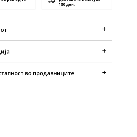
180 ден.
дот
ија
стапност во продавниците