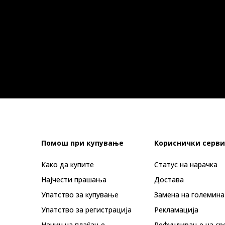
Помош при купување
Кориснички серви
Како да купите
Статус на нарачка
Најчести прашања
Достава
Упатство за купување
Замена на големина
Упатство за регистрација
Рекламациja
Начин на плаќање
Рефундирање на ср