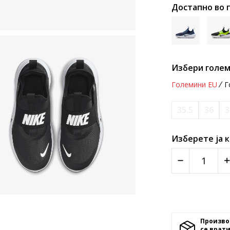
Достапно во 
Избери голем
Големини EU
Г
35.5
36
3
Изберете ја 
Произво
се врати