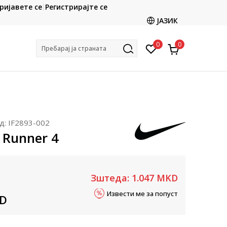
CLICK & COLLECT
ријавете се
Регистрирајте се
ете со картичка online и подигнете во продавницата
ЈАЗИК
по ваш избор
0
0
Пребарај ја страната
д:
IF2893-002
x Runner 4
Зштеда:
1.047
MKD
Извести ме за попуст
D