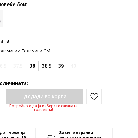
повеќе бои:
ина:
олемини
Големини CM
6.5
37.5
38
38.5
39
40
количината:
Додади во корпа
Потребно е да ја изберете саканата
големина!
дот може да
За сите нарачки
 во рок од 15
доставата изнесува