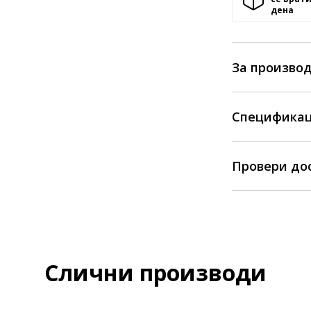
денa
За произво
Спецификац
Провери до
Слични производи