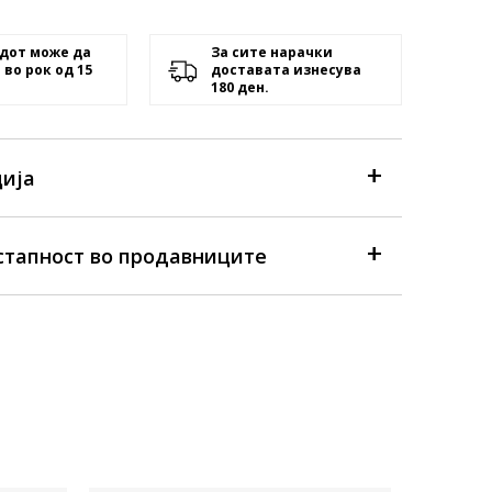
дот може да
За сите нарачки
 во рок од 15
доставата изнесува
180 ден.
ија
стапност во продавниците