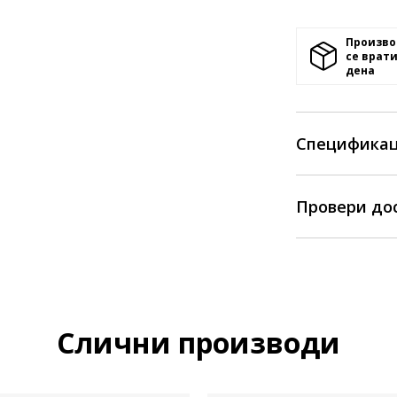
Произво
се врати
денa
Спецификац
Провери до
Слични производи