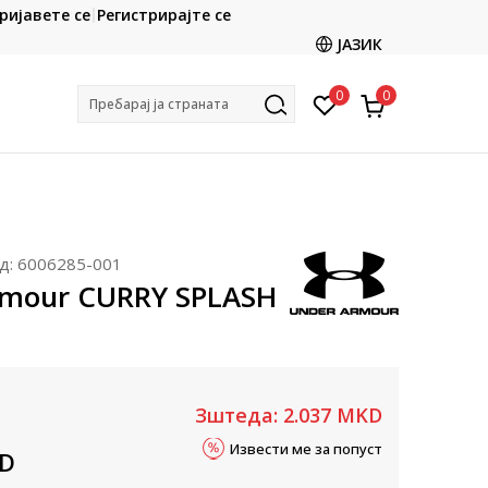
CLICK & COLLECT
ријавете се
Регистрирајте се
ете со картичка online и подигнете во продавницата
ЈАЗИК
по ваш избор
0
0
Пребарај ја страната
д:
6006285-001
rmour CURRY SPLASH
Зштеда:
2.037
MKD
Извести ме за попуст
D