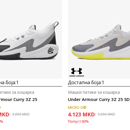
а боја:
1
Достапна боја:
1
атики за кошарка
Машки патики за кошарка
rmour Curry 3Z 25
Under Armour Curry 3Z 25 SD
®
MICRO G®
MKD
4.123
MKD
5.890
MKD
5.890
MKD
%
Попуст
30
%