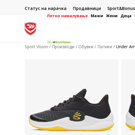
ИСПОРАКА ВО РОК ОД 5 РАБОТНИ ДЕНА
Статус на нарачка
Продавници
Sport&Bonus
-222
- на сите нарачки во готово или со електронска пла
картичка
Летно намалување
Мажи
Жени
Деца
Sport Vision
Производи
Обувки
Патики
Under Ar