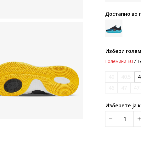
Достапно во 
Избери голем
Големини EU
Г
40
40.5
4
46
47
47
Изберете ја 