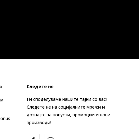
а
Следете не
Ги споделуваме нашите тајни со вас!
ам
Следете не на социјалните мрежи и
дознајте за попусти, промоции и нови
Bonus
производи!