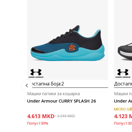
Достапна боја:
2
Достапн
Машки патики за кошарка
Машки п
Under Armour CURRY SPLASH 26
Under A
MICRO G
4.613
MKD
4.123
6.590
MKD
Попуст
30
%
Попуст
30