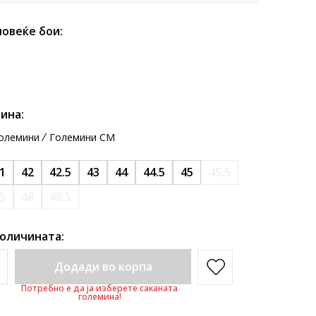
повеќе бои:
ина:
олемини
Големини CM
1
42
42.5
43
44
44.5
45
45.5
.5
48
48.5
количината:
Додади во корпа
Потребно е да ја изберете саканата
големина!