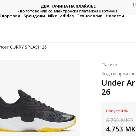
П
ДВА НАЧИНА НА ПЛАЌАЊЕ
тежна
Плат
- во готово или со електронска платежна картичка.
Спортови
Брендови
Nike
adidas
Технологии
Новости
mour CURRY SPLASH 26
Патики
Код на произво
Under A
26
Попуст
30
%
6.790
MKD
4.753
MK