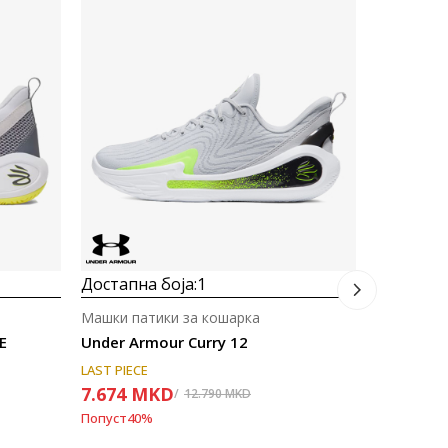
Достапна
Машки пат
Under Ar
3.945
M
Попуст
50
%
Достапна боја:
1
Машки патики за кошарка
E
Under Armour Curry 12
LAST PIECE
7.674
MKD
12.790
MKD
Попуст
40
%