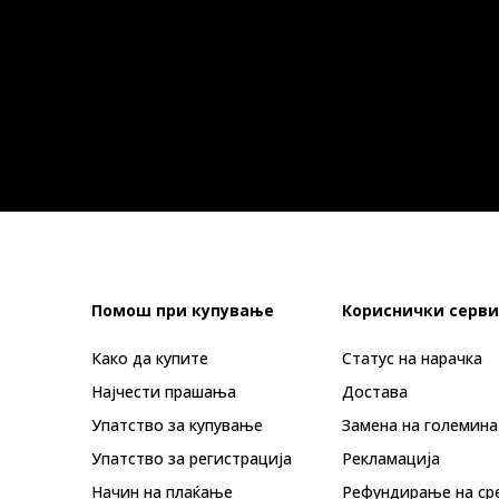
Помош при купување
Кориснички серви
Како да купите
Статус на нарачка
Најчести прашања
Достава
Упатство за купување
Замена на големина
Упатство за регистрација
Рекламациja
Начин на плаќање
Рефундирање на ср