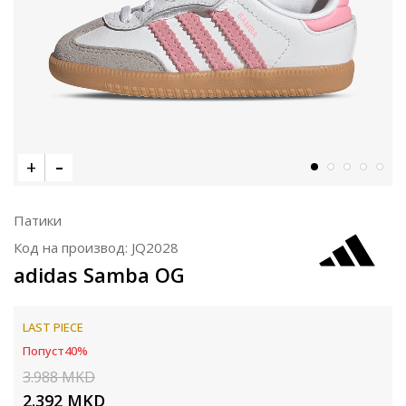
Патики
Код на производ:
JQ2028
adidas Samba OG
LAST PIECE
Попуст
40
%
3.988
MKD
2.392
MKD