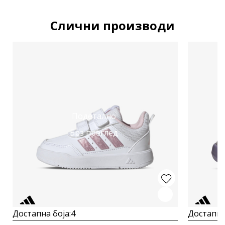
Слични производи
Подетално
Брз преглед
Достапна боја:
4
Достапна