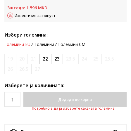
Зштеда:
1.596
MKD
Извести ме за попуст
Избери големина:
Големини EU
Големини
Големини CM
19
20
21
22
23
23.5
24
25
25.5
26
26.5
27
Изберете ја количината:
Додади во корпа
Потребно е да ја изберете саканата големина!