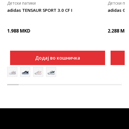
Детски патики
Детски па
adidas TENSAUR SPORT 3.0 CF I
adidas GR
1.988
MKD
2.288
MK
Додај во кошничка