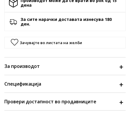
Производот може да се врати во рок од 15
денa
За сите нарачки доставата изнесува 180
ден.
Зачувајте во листата на желби
За производот
Спецификација
Провери достапност во продавниците