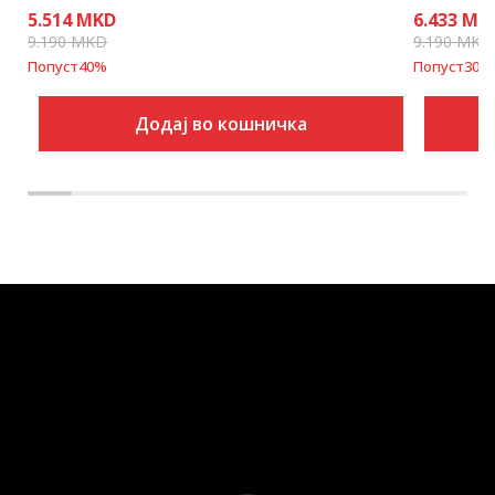
5.514
MKD
6.433
MK
9.190
MKD
9.190
MKD
Попуст
40
%
Попуст
30
%
Додај во кошничка