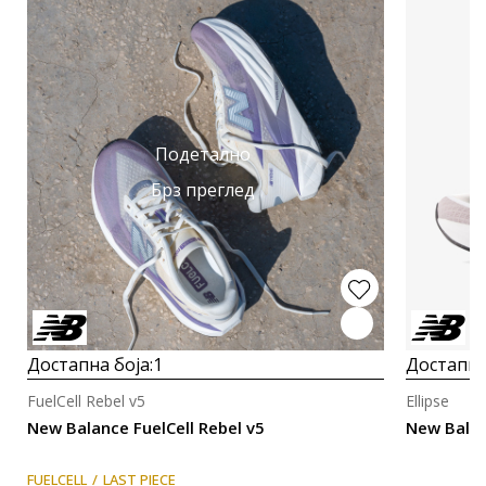
Подетално
Брз преглед
Достапна боја:
1
Достапна
FuelCell Rebel v5
Ellipse
New Balance FuelCell Rebel v5
New Balan
FUELCELL
LAST PIECE