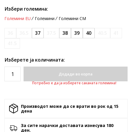
Избери големина:
Големини EU
Големини
Големини CM
36
36.5
37
37.5
38
39
40
40.5
41
41.5
Изберете ја количината:
Додади во корпа
Потребно е да ја изберете саканата големина!
Производот може да се врати во рок од 15
денa
За сите нарачки доставата изнесува 180
ден.