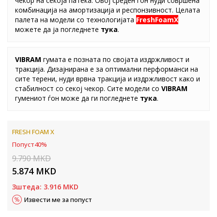
чекор на секоја патека. Овој среден ѓон нуди совршена
комбинација на амортизација и респонзивност. Целата
палета на модели со технологијата
FreshFoamX
можете да ја погледнете
т
ука
.
VIBRAM
гумата е позната по својата издржливост и
тракција. Дизајнирана е за оптимални перформанси на
сите терени, нуди врвна тракција и издржливост како и
стабилност со секој чекор. Сите модели со
VIBRAM
гумениот ѓон може да ги погледнете
тука
.
FRESH FOAM X
Попуст
40
%
9.790
MKD
5.874
MKD
Зштеда:
3.916
MKD
Извести ме за попуст