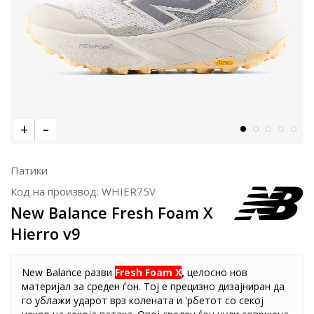
Патики
Код на производ:
WHIER75V
New Balance Fresh Foam X
Hierro v9
New Balance разви
Fresh Foam X
,
целосно нов
материјал за среден ѓон. Тој е прецизно дизајниран да
го ублажи ударот врз колената и 'рбетот со секој