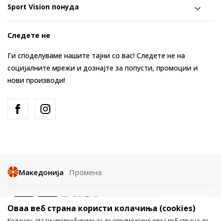
Sport Vision понуда
Следете не
Ги споделуваме нашите тајни со вас! Следете не на
социјалните мрежи и дознајте за попусти, промоции и
нови производи!
Македонија
Промена
Оваа веб страна користи колачиња (cookies)
Колачињата ги употребуваме за да овозможиме оваа веб страна да