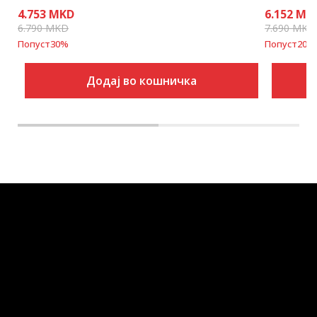
4.753
MKD
6.152
MK
6.790
MKD
7.690
MKD
Попуст
30
%
Попуст
20
%
Додај во кошничка