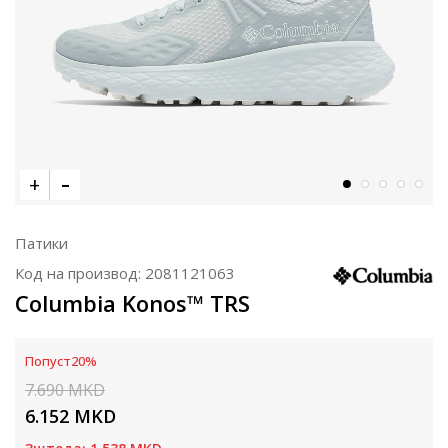
Патики
Код на производ:
2081121063
Columbia Konos™ TRS
Попуст
20
%
7.690
MKD
6.152
MKD