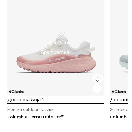
Подетално
Брз преглед
Достапна боја:
1
Достапна
Женски outdoor патики
Женски ou
Columbia Terrastride Crz™
Columbia