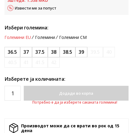
Зштеда:
1.538
MKD
Извести ме за попуст
Избери големина:
Големини EU
Големини
Големини CM
36.5
37
37.5
38
38.5
39
39.5
40
40.5
41
41.5
42
Изберете ја количината:
Додади во корпа
Потребно е да ја изберете саканата големина!
Производот може да се врати во рок од 15
денa